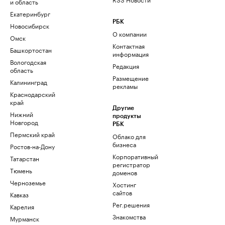
и область
Екатеринбург
РБК
Новосибирск
О компании
Омск
Контактная
Башкортостан
информация
Вологодская
Редакция
область
Размещение
Калининград
рекламы
Краснодарский
край
Другие
Нижний
продукты
Новгород
РБК
Пермский край
Облако для
бизнеса
Ростов-на-Дону
Корпоративный
Татарстан
регистратор
Тюмень
доменов
Черноземье
Хостинг
сайтов
Кавказ
Рег.решения
Карелия
Знакомства
Мурманск