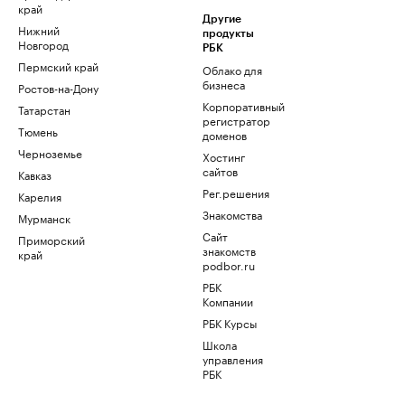
край
Другие
Нижний
продукты
Новгород
РБК
Пермский край
Облако для
бизнеса
Ростов-на-Дону
Корпоративный
Татарстан
регистратор
Тюмень
доменов
Черноземье
Хостинг
сайтов
Кавказ
Рег.решения
Карелия
Знакомства
Мурманск
Сайт
Приморский
знакомств
край
podbor.ru
РБК
Компании
РБК Курсы
Школа
управления
РБК