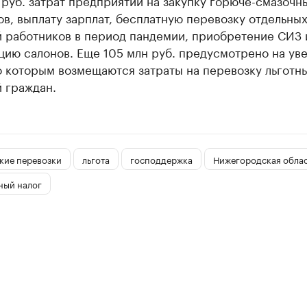
 руб. затрат предприятий на закупку горюче-смазочн
в, выплату зарплат, бесплатную перевозку отдельны
й работников в период пандемии, приобретение СИЗ 
цию салонов. Еще 105 млн руб. предусмотрено на ув
о которым возмещаются затраты на перевозку льготн
 граждан.
кие перевозки
льгота
господдержка
Нижегородская облас
ный налог