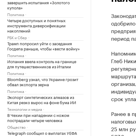
завершить испытания «Золотого
купола»
Политика
Законода
Четыре доступных и понятных
одобрило
инструмента диверсификации
предприят
накоплений
период п
РБК и Сбер
Трамп попросил уйти с заседания
Госдепа раньше, чтобы «вести войну»
Напомним
Политика
Глеб Ник
Испания ввела контроль на границе
для путешественников из Италии
регулярн
Политика
маршрута
Bloomberg узнал, что Украине грозит
организац
обвал экспорта зерна
индивиду
Политика
Экспорт синтетических алмазов из
срок упла
Китая резко вырос на фоне бума ИИ
Технологии и медиа
Ранее в п
В Чехии при нападении с ножом
пострадали четыре человека
налоговых
Общество
25 млн ру
Telegraph сообщил о выплатах УЕФА