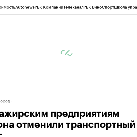
жимость
Autonews
РБК Компании
Телеканал
РБК Вино
Спорт
Школа упра
д
Стиль
Крипто
РБК Бизнес-среда
Дискуссионный клуб
Исследования
К
а контрагентов
Политика
Экономика
Бизнес
Технологии и медиа
Фина
город
ажирским предприятиям
она отменили транспортный
г