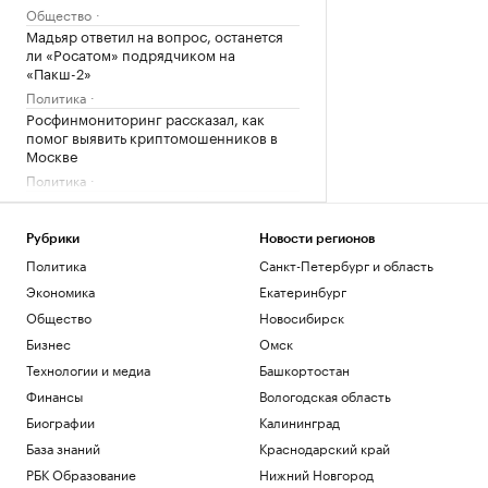
Общество
Мадьяр ответил на вопрос, останется
ли «Росатом» подрядчиком на
«Пакш-2»
Политика
Росфинмониторинг рассказал, как
помог выявить криптомошенников в
Москве
Политика
Андреева проиграла 34-й ракетке мира
в третьем круге турнира в Торонто
Рубрики
Новости регионов
Спорт
РПЦ ответила на призыв уйти из
Политика
Санкт-Петербург и область
Африки
Экономика
Екатеринбург
Политика
Общество
Новосибирск
Бизнес
Омск
Загрузить еще
Технологии и медиа
Башкортостан
Финансы
Вологодская область
Биографии
Калининград
База знаний
Краснодарский край
РБК Образование
Нижний Новгород