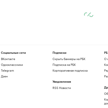
Социальные сети
Подписки
РБ
ВКонтакте
Скрыть баннеры на РБК
О 
Одноклассники
Подписка на РБК
Ко
Telegram
Корпоративная подписка
Ре
Дзен
Ра
Уведомления
RSS Новости
Др
Об
Ко
до