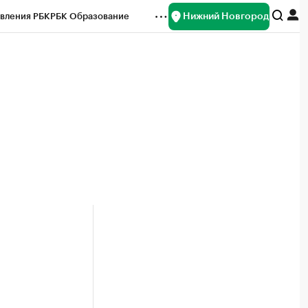
Нижний Новгород
вления РБК
РБК Образование
редитные рейтинги
Франшизы
нсы
Рынок наличной валюты