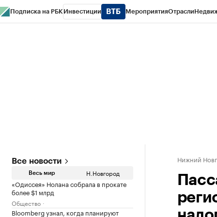
Подписка на РБК
Инвестиции
Мероприятия
Отрасли
Недви
РБК Курсы
РБК Life
Тренды
Визионеры
Национальные проекты
Горо
Газета
Спецпроекты СПб
Конференции СПб
Спецпроекты
Проверк
Нижний Нов
Все новости
Н.Новгород
Весь мир
Пасс
«Одиссея» Нолана собрала в прокате
более $1 млрд
реги
Общество
Bloomberg узнал, когда планируют
нало