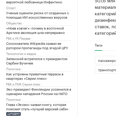
507,6 млн
вероятной любовнице Инфантино
материало
Спорт
категори
Ученые оценили риски от созданных с
помощью ИИ искусственных вирусов
дезинфек
Общество
ставок, п
«Ноев ковчег»: почему в восточной
категорий
Арктике эволюция шла непрерывно
РБК и УК Первая
Сооснователь Wikipedia назвал ее
Теги
рупором пропаганды под эгидой ЦРУ
Технологии и медиа
Зеленский встретился с президентом
пассажирс
Сербии Вучичем
Политика
транспорт
Как устроены приватные террасы в
квартирах «Серии плюс»
РБК и ПИК Серия плюс
Экс-президент Финляндии усомнился в
сценарии нападения России на НАТО
Политика
Глава «Эксмо» назвал книгу, которая
поможет стать «лучшей версией себя»
РАДИО