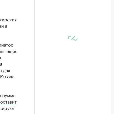
ажирских
ан в
рнатор
олняющие
м
я
а для
9 года,
о сумма
оставит
нсируют