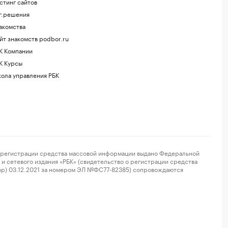
стинг сайтов
г.решения
акомства
йт знакомств podbor.ru
К Компании
К Курсы
ола управления РБК
регистрации средства массовой информации выдано Федеральной
и сетевого издания «РБК» (свидетельство о регистрации средства
ор) 03.12.2021 за номером ЭЛ №ФС77-82385) сопровождаются