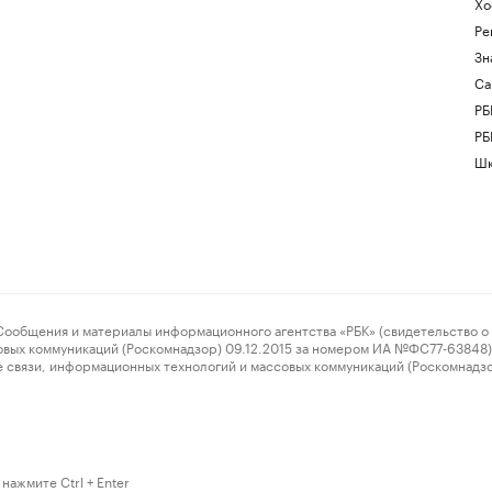
Хо
Ре
Зн
Са
РБ
РБ
Шк
ения и материалы информационного агентства «РБК» (свидетельство о 
овых коммуникаций (Роскомнадзор) 09.12.2015 за номером ИА №ФС77-63848) 
 связи, информационных технологий и массовых коммуникаций (Роскомнадз
нажмите Ctrl + Enter