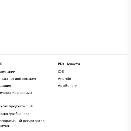
К
РБК Новости
компании
iOS
нтактная информация
Android
дакция
AppGallery
змещение рекламы
угие продукты РБК
лако для бизнеса
рпоративный регистратор
менов