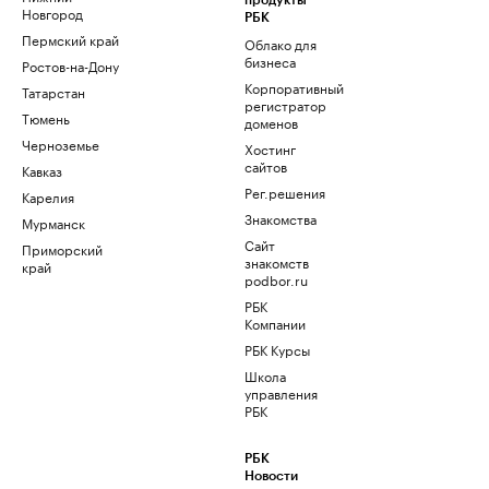
продукты
Новгород
РБК
Пермский край
Облако для
бизнеса
Ростов-на-Дону
Корпоративный
Татарстан
регистратор
Тюмень
доменов
Черноземье
Хостинг
сайтов
Кавказ
Рег.решения
Карелия
Знакомства
Мурманск
Сайт
Приморский
знакомств
край
podbor.ru
РБК
Компании
РБК Курсы
Школа
управления
РБК
РБК
Новости