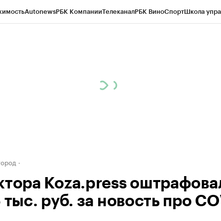
жимость
Autonews
РБК Компании
Телеканал
РБК Вино
Спорт
Школа упра
д
Стиль
Крипто
РБК Бизнес-среда
Дискуссионный клуб
Исследования
К
а контрагентов
Политика
Экономика
Бизнес
Технологии и медиа
Фина
город
ктора Koza.press оштрафова
 тыс. руб. за новость про C