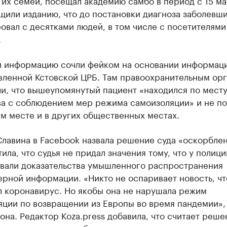
 их семей, посещал академию самбо в период с 15 ма
щили изданию, что до постановки диагноза заболевш
овал с десятками людей, в том числе с посетителями
.
и информацию сочли фейком на основании информаци
вленной Кстовской ЦРБ. Там правоохранительным ор
и, что вышеупомянутый пациент «находился по мест
ва с соблюдением мер режима самоизоляции» и не по
м месте и в других общественных местах.
Славина в Facebook назвала решение суда «оскорбле
ила, что судья не придал значения тому, что у полици
овали доказательства умышленного распространения
рной информации. «Никто не оспаривает новость, чт
л коронавирус. Но якобы она не нарушала режим
яции по возвращении из Европы во время пандемии»,
она. Редактор Koza.press добавила, что считает реше