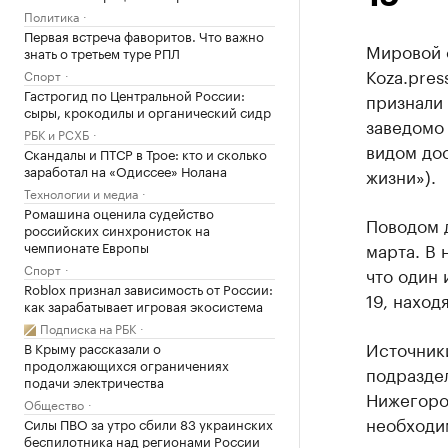
Политика
Первая встреча фаворитов. Что важно
Мировой с
знать о третьем туре РПЛ
Koza.pres
Спорт
Гастрогид по Центральной России:
признали 
сыры, крокодилы и органический сидр
заведомо
РБК и РСХБ
видом до
Скандалы и ПТСР в Трое: кто и сколько
заработал на «Одиссее» Нолана
жизни»).
Технологии и медиа
Ромашина оценила судейство
Поводом 
российских синхронисток на
чемпионате Европы
марта. В 
Спорт
что один 
Roblox признал зависимость от России:
19, наход
как зарабатывает игровая экосистема
Подписка на РБК
Источники
В Крыму рассказали о
продолжающихся ограничениях
подразде
подачи электричества
Нижегоро
Общество
необходим
Силы ПВО за утро сбили 83 украинских
беспилотника над регионами России