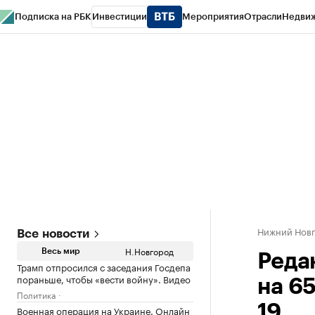
Подписка на РБК
Инвестиции
Мероприятия
Отрасли
Недви
РБК Курсы
РБК Life
Тренды
Визионеры
Национальные проекты
Горо
Газета
Спецпроекты СПб
Конференции СПб
Спецпроекты
Проверк
Нижний Нов
Все новости
Н.Новгород
Весь мир
Реда
Трамп отпросился с заседания Госдепа
пораньше, чтобы «вести войну». Видео
на 65
Политика
19
Военная операция на Украине. Онлайн