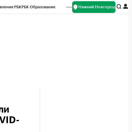
Нижний Новгород
вления РБК
РБК Образование
редитные рейтинги
Франшизы
нсы
Рынок наличной валюты
ли
OVID-