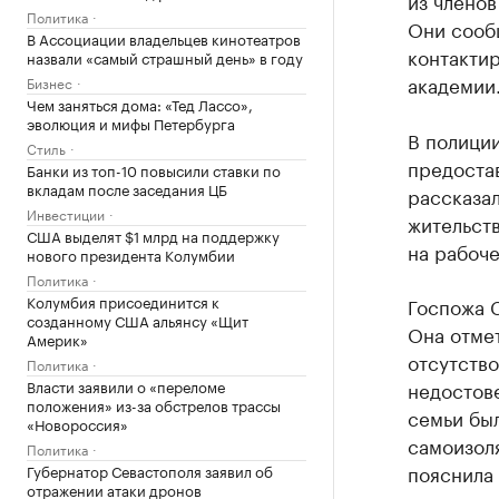
из членов
Политика
Они сооб
В Ассоциации владельцев кинотеатров
контактир
назвали «самый страшный день» в году
академии
Бизнес
Чем заняться дома: «Тед Лассо»,
эволюция и мифы Петербурга
В полици
Стиль
предоста
Банки из топ-10 повысили ставки по
вкладам после заседания ЦБ
рассказал
Инвестиции
жительст
США выделят $1 млрд на поддержку
на рабоче
нового президента Колумбии
Политика
Колумбия присоединится к
Госпожа 
созданному США альянсу «Щит
Она отмет
Америк»
отсутств
Политика
Власти заявили о «переломе
недостове
положения» из-за обстрелов трассы
семьи бы
«Новороссия»
самоизол
Политика
пояснила 
Губернатор Севастополя заявил об
отражении атаки дронов