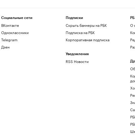
Социальные сети
Подписки
РБ
ВКонтакте
Скрыть баннеры на РБК
О 
Одноклассники
Подписка на РБК
Ко
Telegram
Корпоративная подписка
Ре
Дзен
Ра
Уведомления
RSS Новости
Др
Об
Ко
до
Хо
Ре
Зн
Са
РБ
РБ
Шк