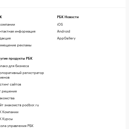
К
РБК Новости
компании
iOS
нтактная информация
Android
дакция
AppGallery
змещение рекламы
угие продукты РБК
лако для бизнеса
рпоративный регистратор
менов
стинг сайтов
г.решения
акомства
йт знакомств podbor.ru
К Компании
К Курсы
ола управления РБК