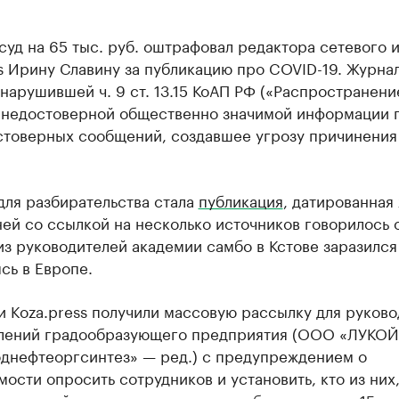
уд на 65 тыс. руб. оштрафовал редактора сетевого 
s Ирину Славину за публикацию про COVID-19. Журна
нарушившей ч. 9 ст. 13.15 КоАП РФ («Распространен
 недостоверной общественно значимой информации 
стоверных сообщений, создавшее угрозу причинения
для разбирательства стала
публикация
, датированная
ней со ссылкой на несколько источников говорилось о
из руководителей академии самбо в Кстове заразился
ясь в Европе.
 Koza.press получили массовую рассылку для руков
лений градообразующего предприятия (ООО «ЛУКОЙ
днефтеоргсинтез» — ред.) с предупреждением о
ости опросить сотрудников и установить, кто из них,