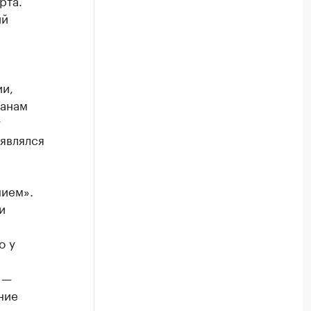
рта.
ий
и,
ганам
у
являлся
нием».
и
о у
 —
ние