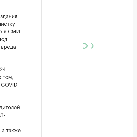
издания
листку
ие в СМИ
под
 вреда
 24
 том,
 COVID-
одителей
Л-
 а также