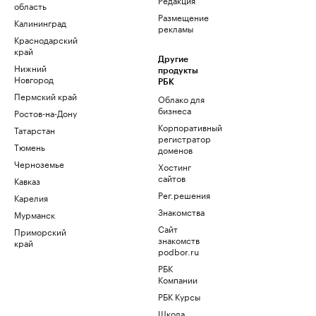
область
Размещение
Калининград
рекламы
Краснодарский
край
Другие
Нижний
продукты
Новгород
РБК
Пермский край
Облако для
бизнеса
Ростов-на-Дону
Корпоративный
Татарстан
регистратор
Тюмень
доменов
Черноземье
Хостинг
сайтов
Кавказ
Рег.решения
Карелия
Знакомства
Мурманск
Сайт
Приморский
знакомств
край
podbor.ru
РБК
Компании
РБК Курсы
Школа