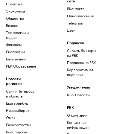
сети
Политика
ВКонтакте
Экономика
Одноклассники
Общество
Telegram
Бизнес
Дзен
Технологии и
медиа
Финансы
Подписки
Скрыть баннеры
Биографии
на РБК
База знаний
Подписка на РБК
РБК Образование
Корпоративная
подписка
Новости
регионов
Уведомления
Санкт-Петербург
RSS Новости
и область
Екатеринбург
РБК
Новосибирск
О компании
Омск
Контактная
Башкортостан
информация
Вологодская
Редакция