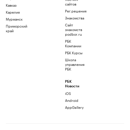
сайтов
Кавказ
Рег.решения
Карелия
Знакомства
Мурманск
Сайт
Приморский
знакомств
край
podbor.ru
РБК
Компании
РБК Курсы
Школа
управления
РБК
РБК
Новости
iOS
Android
AppGallery