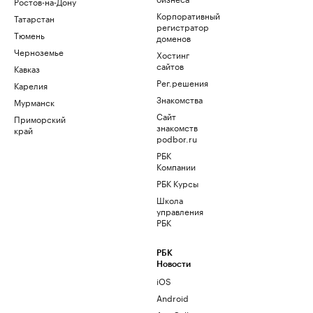
Ростов-на-Дону
Корпоративный
Татарстан
регистратор
Тюмень
доменов
Черноземье
Хостинг
сайтов
Кавказ
Рег.решения
Карелия
Знакомства
Мурманск
Сайт
Приморский
знакомств
край
podbor.ru
РБК
Компании
РБК Курсы
Школа
управления
РБК
РБК
Новости
iOS
Android