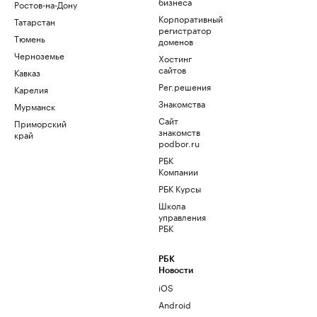
бизнеса
Ростов-на-Дону
Корпоративный
Татарстан
регистратор
Тюмень
доменов
Черноземье
Хостинг
сайтов
Кавказ
Рег.решения
Карелия
Знакомства
Мурманск
Сайт
Приморский
знакомств
край
podbor.ru
РБК
Компании
РБК Курсы
Школа
управления
РБК
РБК
Новости
iOS
Android