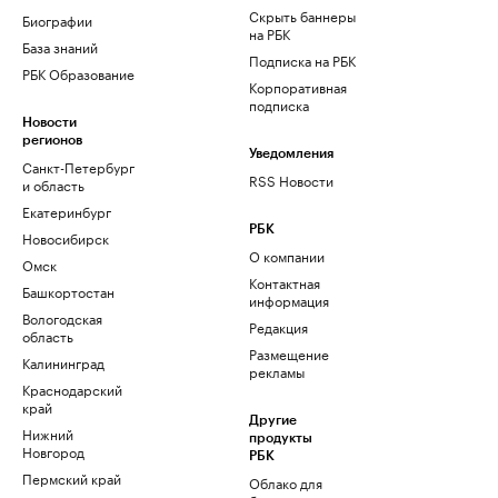
Скрыть баннеры
Биографии
на РБК
База знаний
Подписка на РБК
РБК Образование
Корпоративная
подписка
Новости
регионов
Уведомления
Санкт-Петербург
RSS Новости
и область
Екатеринбург
РБК
Новосибирск
О компании
Омск
Контактная
Башкортостан
информация
Вологодская
Редакция
область
Размещение
Калининград
рекламы
Краснодарский
край
Другие
Нижний
продукты
Новгород
РБК
Пермский край
Облако для