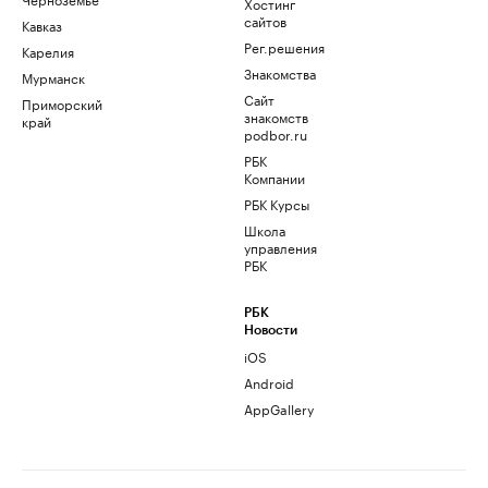
Хостинг
сайтов
Кавказ
Рег.решения
Карелия
Знакомства
Мурманск
Сайт
Приморский
знакомств
край
podbor.ru
РБК
Компании
РБК Курсы
Школа
управления
РБК
РБК
Новости
iOS
Android
AppGallery