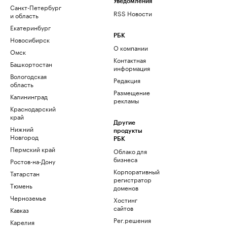
Уведомления
Санкт-Петербург
RSS Новости
и область
Екатеринбург
РБК
Новосибирск
О компании
Омск
Контактная
Башкортостан
информация
Вологодская
Редакция
область
Размещение
Калининград
рекламы
Краснодарский
край
Другие
Нижний
продукты
Новгород
РБК
Пермский край
Облако для
бизнеса
Ростов-на-Дону
Корпоративный
Татарстан
регистратор
Тюмень
доменов
Черноземье
Хостинг
сайтов
Кавказ
Рег.решения
Карелия