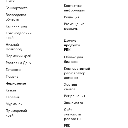
Омск
Контактная
Башкортостан
информация
Вологодская
Редакция
область
Размещение
Калининград
рекламы
Краснодарский
край
Другие
Нижний
продукты
Новгород
РБК
Пермский край
Облако для
бизнеса
Ростов-на-Дону
Корпоративный
Татарстан
регистратор
Тюмень
доменов
Черноземье
Хостинг
сайтов
Кавказ
Рег.решения
Карелия
Знакомства
Мурманск
Сайт
Приморский
знакомств
край
podbor.ru
РБК