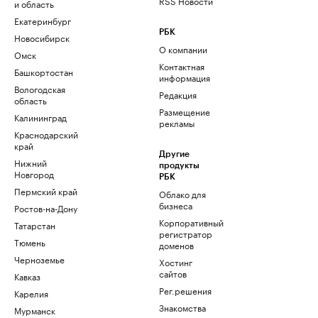
RSS Новости
и область
Екатеринбург
РБК
Новосибирск
О компании
Омск
Контактная
Башкортостан
информация
Вологодская
Редакция
область
Размещение
Калининград
рекламы
Краснодарский
край
Другие
Нижний
продукты
Новгород
РБК
Пермский край
Облако для
бизнеса
Ростов-на-Дону
Корпоративный
Татарстан
регистратор
Тюмень
доменов
Черноземье
Хостинг
сайтов
Кавказ
Рег.решения
Карелия
Знакомства
Мурманск