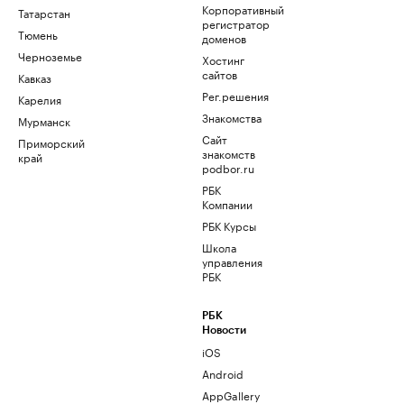
Корпоративный
Татарстан
регистратор
Тюмень
доменов
Черноземье
Хостинг
сайтов
Кавказ
Рег.решения
Карелия
Знакомства
Мурманск
Сайт
Приморский
знакомств
край
podbor.ru
РБК
Компании
РБК Курсы
Школа
управления
РБК
РБК
Новости
iOS
Android
AppGallery