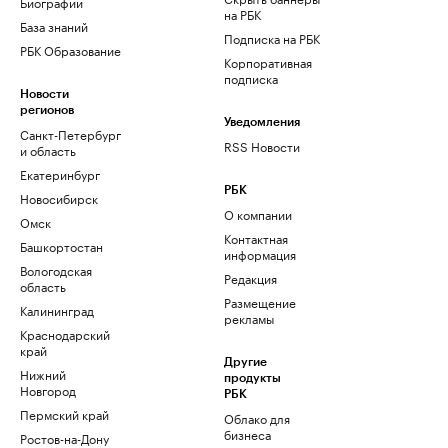
Биографии
на РБК
База знаний
Подписка на РБК
РБК Образование
Корпоративная
подписка
Новости
регионов
Уведомления
Санкт-Петербург
RSS Новости
и область
Екатеринбург
РБК
Новосибирск
О компании
Омск
Контактная
Башкортостан
информация
Вологодская
Редакция
область
Размещение
Калининград
рекламы
Краснодарский
край
Другие
Нижний
продукты
Новгород
РБК
Пермский край
Облако для
бизнеса
Ростов-на-Дону