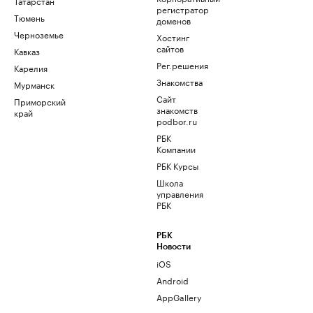
Татарстан
регистратор
Тюмень
доменов
Черноземье
Хостинг
сайтов
Кавказ
Рег.решения
Карелия
Знакомства
Мурманск
Сайт
Приморский
знакомств
край
podbor.ru
РБК
Компании
РБК Курсы
Школа
управления
РБК
РБК
Новости
iOS
Android
AppGallery