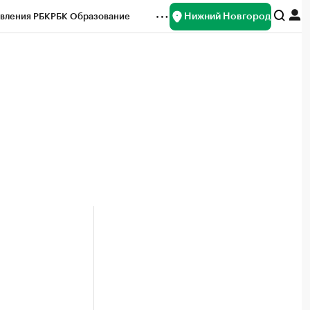
Нижний Новгород
вления РБК
РБК Образование
редитные рейтинги
Франшизы
нсы
Рынок наличной валюты