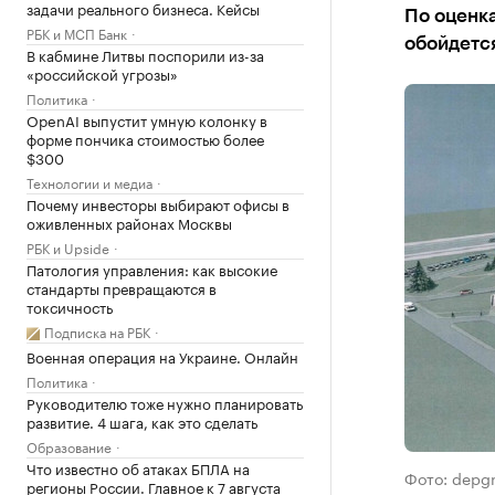
задачи реального бизнеса. Кейсы
По оценка
РБК и МСП Банк
обойдется
В кабмине Литвы поспорили из-за
«российской угрозы»
Политика
OpenAI выпустит умную колонку в
форме пончика стоимостью более
$300
Технологии и медиа
Почему инвесторы выбирают офисы в
оживленных районах Москвы
РБК и Upside
Патология управления: как высокие
стандарты превращаются в
токсичность
Подписка на РБК
Военная операция на Украине. Онлайн
Политика
Руководителю тоже нужно планировать
развитие. 4 шага, как это сделать
Образование
Что известно об атаках БПЛА на
Фото: depg
регионы России. Главное к 7 августа