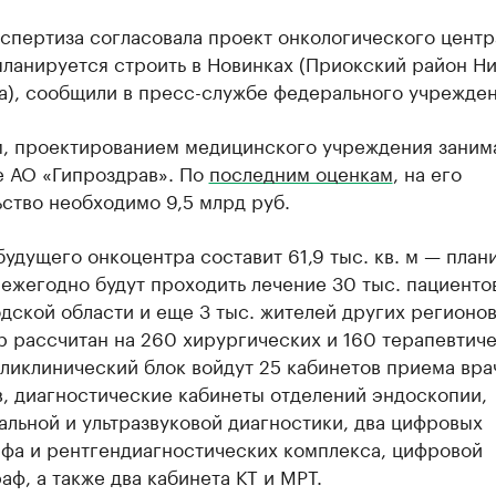
спертиза согласовала проект онкологического центр
планируется строить в Новинках (Приокский район Н
а), сообщили в пресс-службе федерального учрежден
, проектированием медицинского учреждения заним
е АО «Гипроздрав». По
последним оценкам
, на его
ство необходимо 9,5 млрд руб.
удущего онкоцентра составит 61,9 тыс. кв. м — план
 ежегодно будут проходить лечение 30 тыс. пациенто
ской области и еще 3 тыс. жителей других регионов
р рассчитан на 260 хирургических и 160 терапевтич
оликлинический блок войдут 25 кабинетов приема вра
, диагностические кабинеты отделений эндоскопии,
льной и ультразвуковой диагностики, два цифровых
фа и рентгендиагностических комплекса, цифровой
ф, а также два кабинета КТ и МРТ.