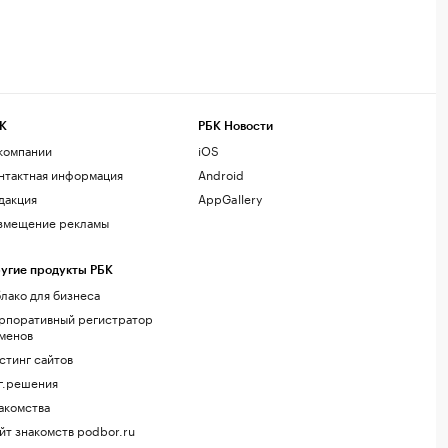
К
РБК Новости
компании
iOS
нтактная информация
Android
дакция
AppGallery
змещение рекламы
угие продукты РБК
лако для бизнеса
рпоративный регистратор
менов
стинг сайтов
г.решения
акомства
йт знакомств podbor.ru