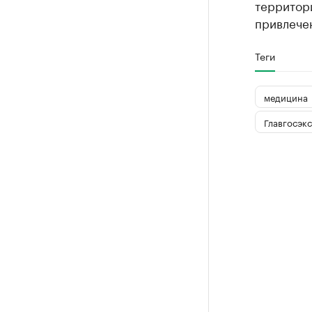
территори
привлечен
Теги
медицина
Главгосэк