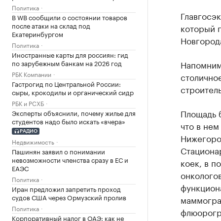
Политика
Главгосэк
В WB сообщили о состоянии товаров
после атаки на склад под
который 
Екатеринбургом
Новгород
Политика
Иностранные карты для россиян: гид
по зарубежным банкам на 2026 год
Напомним
РБК Компании
столично
Гастрогид по Центральной России:
строитель
сыры, крокодилы и органический сидр
РБК и РСХБ
Площадь б
Эксперты объяснили, почему жилье для
студентов надо было искать «вчера»
что в нем
РАДИО
Нижегород
Недвижимость
Стациона
Пашинян заявил о понимании
невозможности членства сразу в ЕС и
коек, в п
ЕАЭС
онкологов
Политика
функциона
Иран предложил запретить проход
судов США через Ормузский пролив
маммогра
Политика
флюорогра
Корпоративный налог в ОАЭ: как не