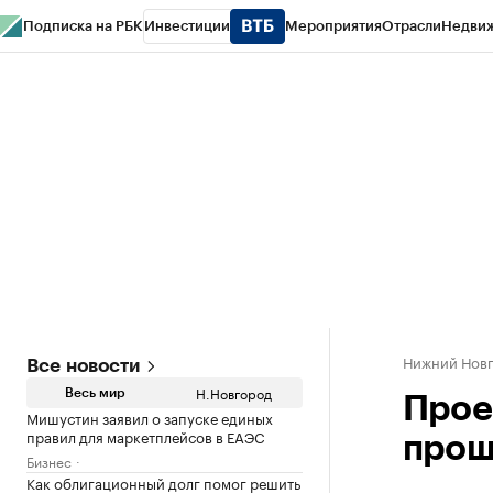
Подписка на РБК
Инвестиции
Мероприятия
Отрасли
Недви
РБК Курсы
РБК Life
Тренды
Визионеры
Национальные проекты
Горо
Газета
Спецпроекты СПб
Конференции СПб
Спецпроекты
Проверк
Нижний Нов
Все новости
Н.Новгород
Весь мир
Прое
Мишустин заявил о запуске единых
правил для маркетплейсов в ЕАЭС
прош
Бизнес
Как облигационный долг помог решить