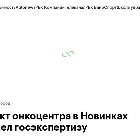
жимость
Autonews
РБК Компании
Телеканал
РБК Вино
Спорт
Школа упра
д
Стиль
Крипто
РБК Бизнес-среда
Дискуссионный клуб
Исследования
К
а контрагентов
Политика
Экономика
Бизнес
Технологии и медиа
Фина
город
кт онкоцентра в Новинках
ел госэкспертизу