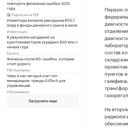
повторить фатальные ошибки 2025
года
Первую оч
Подписка на РБК
федеральн
Инвесторы вложили рекордные ₽33,7
диагности
млрд в фонды денежного рынка в июле
отделения
Инвестиции
В результате нападений на
диагност
криптоинвесторов украдено $30 млн с
лаборатор
начала года
состав ко
Крипто
складски
Финансы после 60: ошибки, которые
стоят дорого
проектом
РБК Компании
пунктов 
Чему и как сегодня учат топ-
газификац
менеджеров: тренды EdTech для
управленцев
трансфор
Образование
газорегул
Загрузить еще
На втором
радиолог
обеспечи