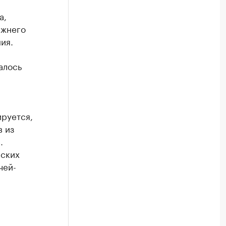
а,
ижнего
ия.
алось
ируется,
в из
.
еских
чей-