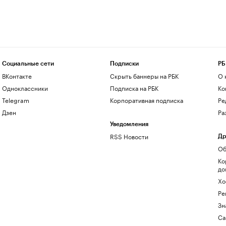
Социальные сети
Подписки
РБ
ВКонтакте
Скрыть баннеры на РБК
О 
Одноклассники
Подписка на РБК
Ко
Telegram
Корпоративная подписка
Ре
Дзен
Ра
Уведомления
RSS Новости
Др
Об
Ко
до
Хо
Ре
Зн
Са