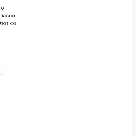
го
гласно
бот со