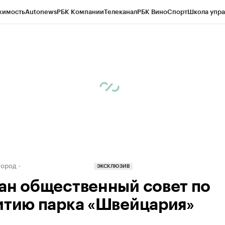
жимость
Autonews
РБК Компании
Телеканал
РБК Вино
Спорт
Школа упра
д
Стиль
Крипто
РБК Бизнес-среда
Дискуссионный клуб
Исследования
К
а контрагентов
Политика
Экономика
Бизнес
Технологии и медиа
Фина
город
ЭКСКЛЮЗИВ
ан общественный совет по
итию парка «Швейцария»