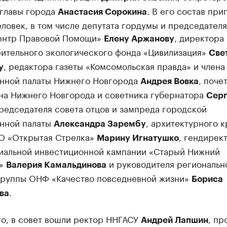
 главы города
. В его состав при
Анастасия Сорокина
ловек, в том числе депутата гордумы и председателя
нтр Правовой Помощи»
, директора
Елену Аржанову
рительного экологического фонда «Цивилизация»
Све
, редактора газеты «Комсомольская правда» и члена
у
нной палаты Нижнего Новгорода
, поче
Андрея Вовка
на Нижнего Новгорода и советника губернатора
Серг
председателя совета отцов и зампреда городской
нной палаты
, архитектурного к
Александра Зарембу
О «Открытая Стрелка»
, гендирек
Марину Игнатушко
иальной инвестиционной кампании «Старый Нижний
д»
и руководителя региональн
Валерия Камальдинова
группы ОНФ «Качество повседневной жизни»
Бориса
.
ва
го, в совет вошли ректор ННГАСУ
, п
Андрей Лапшин