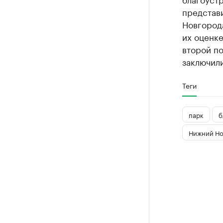
представ
Новгорода
их оценке
второй п
заключили
Теги
парк
б
Нижний Но