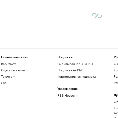
Социальные сети
Подписки
РБ
ВКонтакте
Скрыть баннеры на РБК
О 
Одноклассники
Подписка на РБК
Ко
Telegram
Корпоративная подписка
Ре
Дзен
Ра
Уведомления
RSS Новости
Др
Об
Ко
до