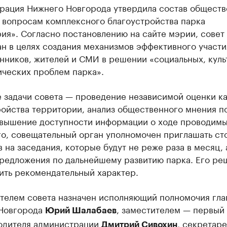
рация Нижнего Новгорода утвердила состав обществ
о вопросам комплексного благоустройства парка
ия». Согласно постановлению на сайте мэрии, совет
н в целях создания механизмов эффективного участи
нников, жителей и СМИ в решении «социальных, куль
ических проблем парка».
 задачи совета — проведение независимой оценки ка
ройства территории, анализ общественного мнения п
овышение доступности информации о ходе проводимы
го, совещательный орган уполномочен приглашать ст
 на заседания, которые будут не реже раза в месяц, 
предложения по дальнейшему развитию парка. Его ре
ить рекомендательный характер.
телем совета назначен исполняющий полномочия гла
Новгорода
, заместителем — первый
Юрий Шалабаев
одителя администрации
, секретар
Дмитрий Сивохин