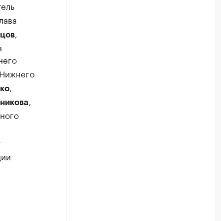
ель
глава
,
цов
в
него
 Нижнего
,
ко
,
никова
тного
у
ции