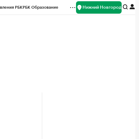
Нижний Новгород
вления РБК
РБК Образование
редитные рейтинги
Франшизы
нсы
Рынок наличной валюты