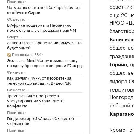
Политика
советник
Четыре человека погибли при взрыве в
автобусе в Сирии
еще 20 че
Общество
НРОО «Це
В Африке поддержали Инфантино
благотво
после скандала с продажей прав ЧМ
Спорт
Васильев
Запасы газа в Европе на минимуме. Что
обществе
будет зимой
Подписка на РБК
граждани
Экс-глава Mind Money признала вину
, 
по «делу брокеров» о хищении ₽7 млрд
Горина
обществе
Финансы
Как изучали Луну: от изобретения
лидера О
телескопа до высадки. Видео РБК
территор
Общество
Трамп заявил о прогрессе в
Новгоро
урегулировании украинского
рабочей 
конфликта
Политика
Карагано
Гендиректор «ИжАвиа» объявил об
увольнении
Кроме то
Политика