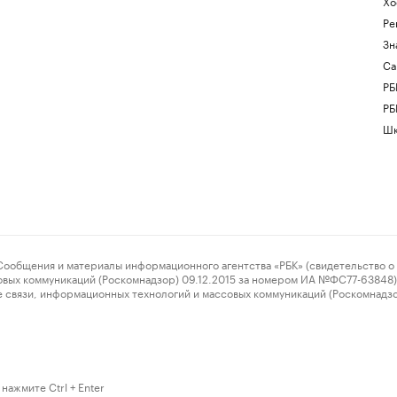
Хо
Ре
Зн
Са
РБ
РБ
Шк
ения и материалы информационного агентства «РБК» (свидетельство о 
овых коммуникаций (Роскомнадзор) 09.12.2015 за номером ИА №ФС77-63848) 
 связи, информационных технологий и массовых коммуникаций (Роскомнадз
нажмите Ctrl + Enter