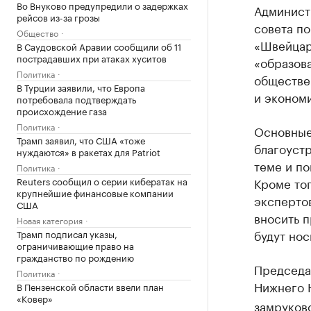
Во Внуково предупредили о задержках
Админист
рейсов из-за грозы
совета п
Общество
«Швейцар
В Саудовской Аравии сообщили об 11
пострадавших при атаках хуситов
«образова
Политика
обществе
В Турции заявили, что Европа
и эконом
потребовала подтверждать
происхождение газа
Политика
Основные
Трамп заявил, что США «тоже
благоуст
нуждаются» в ракетах для Patriot
теме и п
Политика
Reuters сообщил о серии кибератак на
Кроме то
крупнейшие финансовые компании
экспертов
США
вносить 
Новая категория
будут нос
Трамп подписал указы,
ограничивающие право на
гражданство по рождению
Председа
Политика
Нижнего 
В Пензенской области ввели план
«Ковер»
замруков