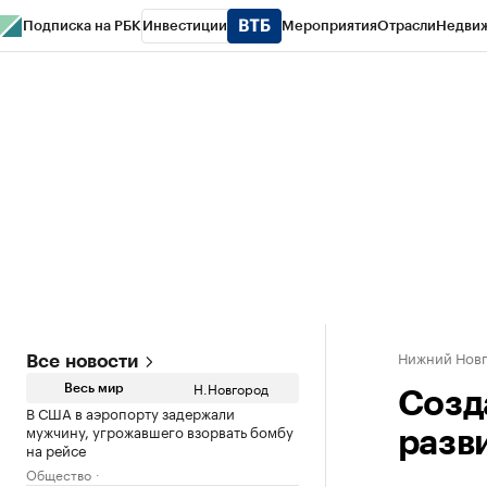
Подписка на РБК
Инвестиции
Мероприятия
Отрасли
Недви
РБК Курсы
РБК Life
Тренды
Визионеры
Национальные проекты
Горо
Газета
Спецпроекты СПб
Конференции СПб
Спецпроекты
Проверк
Нижний Нов
Все новости
Н.Новгород
Весь мир
Созд
В США в аэропорту задержали
мужчину, угрожавшего взорвать бомбу
разв
на рейсе
Общество