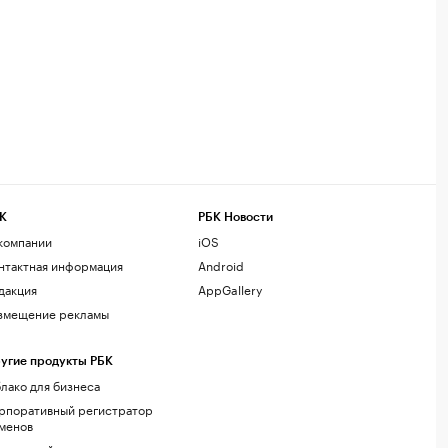
К
РБК Новости
компании
iOS
нтактная информация
Android
дакция
AppGallery
змещение рекламы
угие продукты РБК
лако для бизнеса
рпоративный регистратор
менов