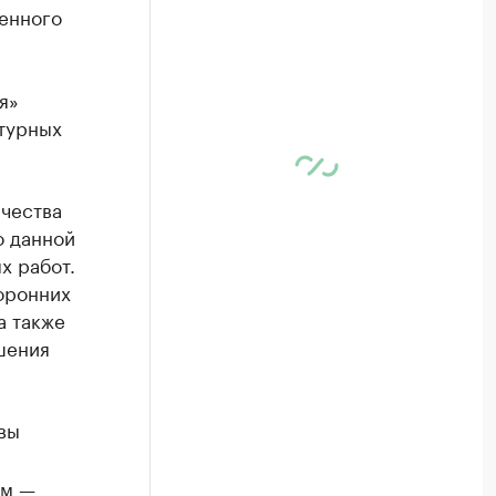
енного
я»
турных
чества
о данной
х работ.
оронних
а также
шения
вы
ем —