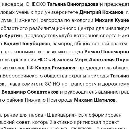
й кафедры ЮНЕСКО
и председат
Татьяна Виноградова
олодых ученых при университете
, 
Дмитрий Кожанов
 думы Нижнего Новгорода по экологии
Михаил Кузне
 областного реабилитационного центра для инвалидо
, председатель клуба ветеранов спорта Ниж
р
Куртин
да
, зампред общественной палаты
Вадим Полубарьев
а по экономике и развитию города
Роман Пономарен
тель правления НКО «Изменим Мир»
Анастасия Плуж
ный эколог РФ
, председатель облас
Клара Романова
я Всероссийского общества охраны природы
Татьяна
, глава комитета ЗС НО по транспорту и дорожном
ва
у
и руководитель администра
Владимир Солдатенков
го района Нижнего Новгорода
.
Михаил Шатилов
, ранее для парка «Швейцария» был сформирован
ьский совет, который активно критиковал проект
ойства, подготовленный АО «ГК "ЕКС"». В частности,