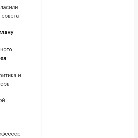
гласили
 совета
тлану
тного
ея
ритика и
тора
ой
рофессор