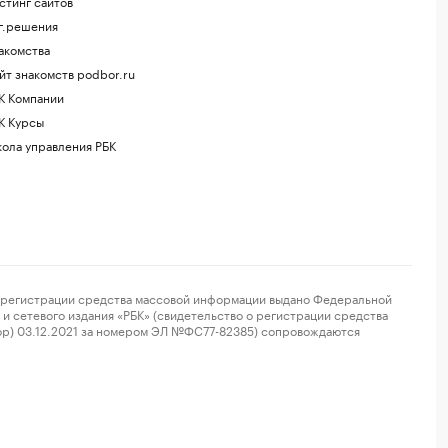
стинг сайтов
г.решения
акомства
йт знакомств podbor.ru
К Компании
К Курсы
ола управления РБК
регистрации средства массовой информации выдано Федеральной
и сетевого издания «РБК» (свидетельство о регистрации средства
ор) 03.12.2021 за номером ЭЛ №ФС77-82385) сопровождаются