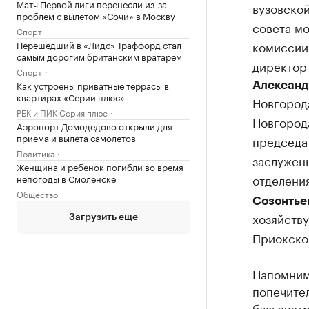
Матч Первой лиги перенесли из-за
вузовско
проблем с вылетом «Сочи» в Москву
совета м
Спорт
Перешедший в «Лидс» Траффорд стал
комиссии
самым дорогим британским вратарем
директор
Спорт
Как устроены приватные террасы в
Александ
квартирах «Серии плюс»
Новгоро
РБК и ПИК Серия плюс
Новгород
Аэропорт Домодедово открыли для
приема и вылета самолетов
председа
Политика
заслужен
Женщина и ребенок погибли во время
отделени
непогоды в Смоленске
Общество
Созонтье
хозяйств
Загрузить еще
Приокско
Напомним
попечител
благоустр