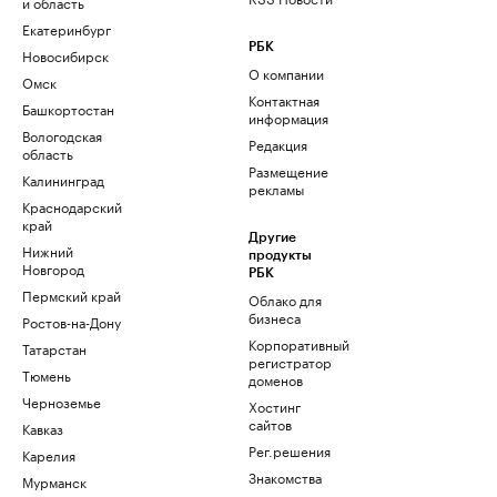
и область
Екатеринбург
РБК
Новосибирск
О компании
Омск
Контактная
Башкортостан
информация
Вологодская
Редакция
область
Размещение
Калининград
рекламы
Краснодарский
край
Другие
Нижний
продукты
Новгород
РБК
Пермский край
Облако для
бизнеса
Ростов-на-Дону
Корпоративный
Татарстан
регистратор
Тюмень
доменов
Черноземье
Хостинг
сайтов
Кавказ
Рег.решения
Карелия
Знакомства
Мурманск