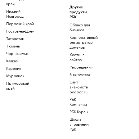
край
Другие
Нижний
продукты
Новгород
РБК
Пермский край
Облако для
бизнеса
Ростов-на-Дону
Корпоративный
Татарстан
регистратор
Тюмень
доменов
Черноземье
Хостинг
сайтов
Кавказ
Рег.решения
Карелия
Знакомства
Мурманск
Сайт
Приморский
знакомств
край
podbor.ru
РБК
Компании
РБК Курсы
Школа
управления
РБК