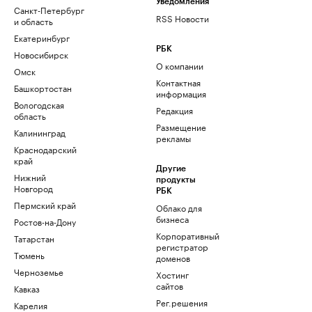
Уведомления
Санкт-Петербург
RSS Новости
и область
Екатеринбург
РБК
Новосибирск
О компании
Омск
Контактная
Башкортостан
информация
Вологодская
Редакция
область
Размещение
Калининград
рекламы
Краснодарский
край
Другие
Нижний
продукты
Новгород
РБК
Пермский край
Облако для
бизнеса
Ростов-на-Дону
Корпоративный
Татарстан
регистратор
Тюмень
доменов
Черноземье
Хостинг
сайтов
Кавказ
Рег.решения
Карелия