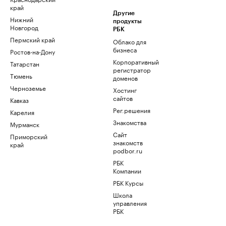
край
Другие
Нижний
продукты
Новгород
РБК
Пермский край
Облако для
бизнеса
Ростов-на-Дону
Корпоративный
Татарстан
регистратор
Тюмень
доменов
Черноземье
Хостинг
сайтов
Кавказ
Рег.решения
Карелия
Знакомства
Мурманск
Сайт
Приморский
знакомств
край
podbor.ru
РБК
Компании
РБК Курсы
Школа
управления
РБК