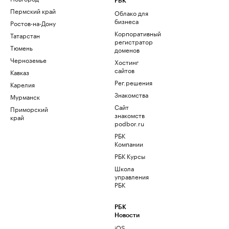
РБК
Пермский край
Облако для
бизнеса
Ростов-на-Дону
Корпоративный
Татарстан
регистратор
Тюмень
доменов
Черноземье
Хостинг
сайтов
Кавказ
Рег.решения
Карелия
Знакомства
Мурманск
Сайт
Приморский
знакомств
край
podbor.ru
РБК
Компании
РБК Курсы
Школа
управления
РБК
РБК
Новости
iOS