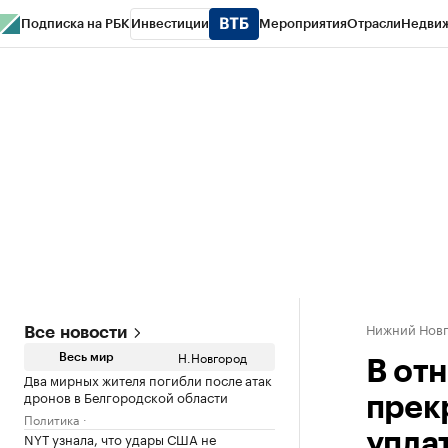
Подписка на РБК
Инвестиции
Мероприятия
Отрасли
Недви
РБК Курсы
РБК Life
Тренды
Визионеры
Национальные проекты
Горо
Газета
Спецпроекты СПб
Конференции СПб
Спецпроекты
Проверк
Нижний Нов
Все новости
Н.Новгород
Весь мир
В от
Два мирных жителя погибли после атак
дронов в Белгородской области
прек
Политика
NYT узнала, что удары США не
упла