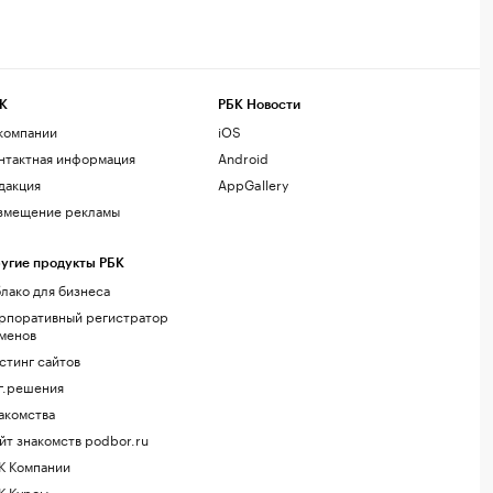
К
РБК Новости
компании
iOS
нтактная информация
Android
дакция
AppGallery
змещение рекламы
угие продукты РБК
лако для бизнеса
рпоративный регистратор
менов
стинг сайтов
г.решения
акомства
йт знакомств podbor.ru
К Компании
К Курсы