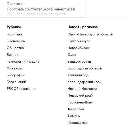
Политика
Портфель состоятельного инвестора в
2026 году: ставка на ликвидность
Подписка на РБК
Военная операция на Украине. Онлайн
Рубрики
Новости регионов
Политика
Политика
Санкт-Петербург и область
Первая встреча фаворитов. Что важно
Экономика
Екатеринбург
знать о третьем туре РПЛ
Общество
Новосибирск
Спорт
Бизнес
Омск
Гастрогид по Центральной России:
сыры, крокодилы и органический сидр
Технологии и медиа
Башкортостан
РБК и РСХБ
Финансы
Вологодская область
Биографии
Калининград
Загрузить еще
База знаний
Краснодарский край
РБК Образование
Нижний Новгород
Пермский край
Ростов-на-Дону
Татарстан
Тюмень
Черноземье