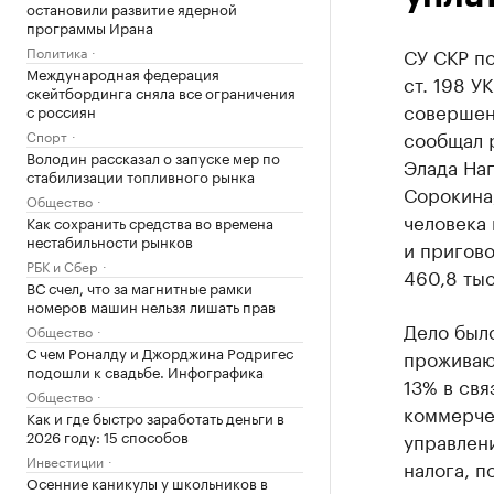
остановили развитие ядерной
программы Ирана
Политика
СУ СКР по
Международная федерация
ст. 198 У
скейтбординга сняла все ограничения
совершенн
с россиян
сообщал 
Спорт
Володин рассказал о запуске мер по
Элада На
стабилизации топливного рынка
Сорокина,
Общество
человека 
Как сохранить средства во времена
нестабильности рынков
и пригов
РБК и Сбер
460,8 тыс
ВС счел, что за магнитные рамки
номеров машин нельзя лишать прав
Дело было
Общество
С чем Роналду и Джорджина Родригес
проживаю
подошли к свадьбе. Инфографика
13% в свя
Общество
коммерче
Как и где быстро заработать деньги в
2026 году: 15 способов
управлени
Инвестиции
налога, п
Осенние каникулы у школьников в