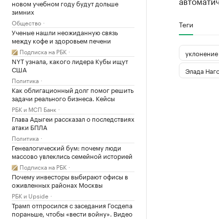
автоматич
новом учебном году будут дольше
зимних
Общество
Теги
Ученые нашли неожиданную связь
между кофе и здоровьем печени
Подписка на РБК
уклонение 
NYT узнала, какого лидера Кубы ищут
США
Элада Наг
Политика
Как облигационный долг помог решить
задачи реального бизнеса. Кейсы
РБК и МСП Банк
Глава Адыгеи рассказал о последствиях
атаки БПЛА
Политика
Генеалогический бум: почему люди
массово увлеклись семейной историей
Подписка на РБК
Почему инвесторы выбирают офисы в
оживленных районах Москвы
РБК и Upside
Трамп отпросился с заседания Госдепа
пораньше, чтобы «вести войну». Видео