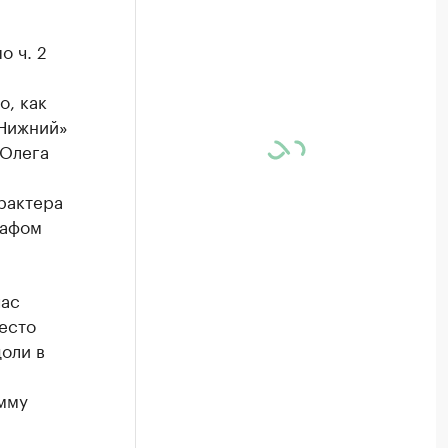
о ч. 2
,
о, как
 Нижний»
 Олега
рактера
рафом
час
есто
доли в
умму