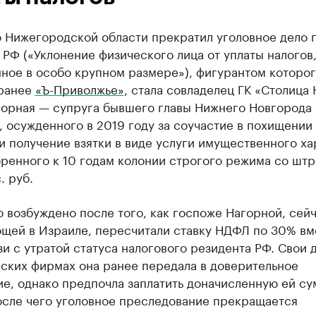
 Нижегородской области прекратил уголовное дело п
К РФ («Уклонение физического лица от уплаты налогов
ое в особо крупном размере»), фигурантом которог
ранее
«Ъ-Приволжье»
, стала совладелец ГК «Столица
горная — супруга бывшего главы Нижнего Новгорода
 осужденного в 2019 году за соучастие в похищении
и получение взятки в виде услуги имущественного ха
оренного к 10 годам колонии строгого режима со шт
. руб.
 возбуждено после того, как госпоже Нагорной, сей
щей в Израиле, пересчитали ставку НДФЛ по 30% вм
зи с утратой статуса налогового резидента РФ. Свои 
ских фирмах она ранее передала в доверительное
е, однако предпочла заплатить доначисленную ей с
осле чего уголовное преследование прекращается