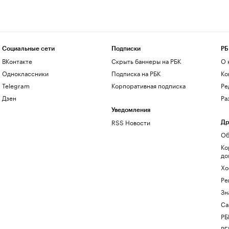
Социальные сети
Подписки
РБ
ВКонтакте
Скрыть баннеры на РБК
О 
Одноклассники
Подписка на РБК
Ко
Telegram
Корпоративная подписка
Ре
Дзен
Ра
Уведомления
RSS Новости
Др
Об
Ко
до
Хо
Ре
Зн
Са
РБ
РБ