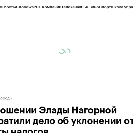
жимость
Autonews
РБК Компании
Телеканал
РБК Вино
Спорт
Школа упра
д
Стиль
Крипто
РБК Бизнес-среда
Дискуссионный клуб
Исследования
К
а контрагентов
Политика
Экономика
Бизнес
Технологии и медиа
Фина
город
ношении Элады Нагорной
ратили дело об уклонении о
ты налогов