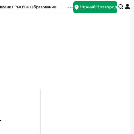
Нижний Новгород
вления РБК
РБК Образование
редитные рейтинги
Франшизы
нсы
Рынок наличной валюты
т