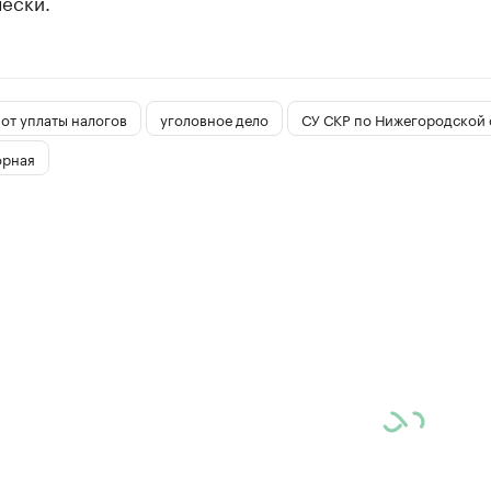
ески.
от уплаты налогов
уголовное дело
СУ СКР по Нижегородской 
орная