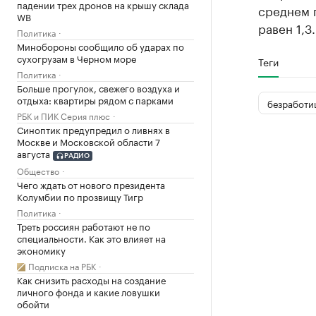
падении трех дронов на крышу склада
среднем п
WB
равен 1,3.
Политика
Минобороны сообщило об ударах по
сухогрузам в Черном море
Теги
Политика
Больше прогулок, свежего воздуха и
отдыха: квартиры рядом с парками
безработи
РБК и ПИК Серия плюс
Синоптик предупредил о ливнях в
Москве и Московской области 7
августа
РАДИО
Общество
Чего ждать от нового президента
Колумбии по прозвищу Тигр
Политика
Треть россиян работают не по
специальности. Как это влияет на
экономику
Подписка на РБК
Как снизить расходы на создание
личного фонда и какие ловушки
обойти