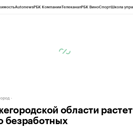
жимость
Autonews
РБК Компании
Телеканал
РБК Вино
Спорт
Школа упра
д
Стиль
Крипто
РБК Бизнес-среда
Дискуссионный клуб
Исследования
К
а контрагентов
Политика
Экономика
Бизнес
Технологии и медиа
Фина
город
жегородской области растет
о безработных