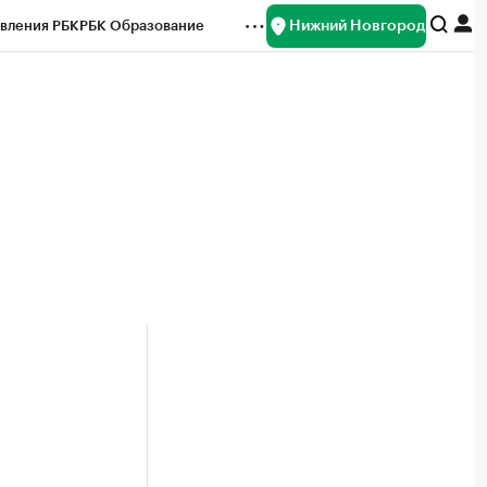
Нижний Новгород
вления РБК
РБК Образование
редитные рейтинги
Франшизы
нсы
Рынок наличной валюты