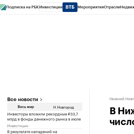
Подписка на РБК
Инвестиции
Мероприятия
Отрасли
Недви
РБК Курсы
РБК Life
Тренды
Визионеры
Национальные проекты
Горо
Газета
Спецпроекты СПб
Конференции СПб
Спецпроекты
Проверк
Нижний Нов
Все новости
Н.Новгород
Весь мир
В Ни
Инвесторы вложили рекордные ₽33,7
млрд в фонды денежного рынка в июле
числ
Инвестиции
В результате нападений на