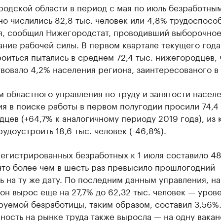
родской области в период с мая по июль безработны
о числились 82,8 тыс. человек или 4,8% трудоспосо
я, сообщил Нижегородстат, проводивший выборочно
ние рабочей силы. В первом квартале текущего года
оиться пытались в среднем 72,4 тыс. нижегородцев, 
вовало 4,2% населения региона, заинтересованого в 
 областного управления по труду и занятости населе
я в поиске работы в первом полугодии просили 74,4 
цев (+64,7% к аналогичному периоду 2019 года), из 
рудоустроить 18,6 тыс. человек (-46,8%).
егистрированных безработных к 1 июля составило 48
что более чем в шесть раз превысило прошлогодний
ь на ту же дату. По последним данным управления, на
он вырос еще на 27,7% до 62,32 тыс. человек — уров
уемой безработицы, таким образом, составил 3,56%
ость на рынке труда также выросла — на одну вакан