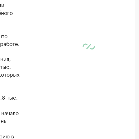
ми
бного
е
что
работе.
ния,
тыс.
которых
,8 тыс.
 начало
ень
.
сию в