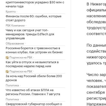
криптоинвесторов украдено $30 млн с
В Нижего
начала года
официальн
Крипто
населени
Финансы после 60: ошибки, которые
стоят дорого
обследова
РБК Компании
трудоустр
Чему и как сегодня учат топ-
соответст
менеджеров: тренды EdTech для
управленцев
Образование
По данным
Россияне борются с тревожностью в
содействи
конных клубах. Как устроен их бизнес
нижегород
Подписка на РБК
Как уйти в отпуск и не вымотаться в
удалось т
последнюю неделю перед ним
Подписка на РБК
Число зар
За ночь над Россией сбили более 200
человек. 
дронов
Политика
показател
Что известно об атаках БПЛА на
сентября 
регионы России. Главное к 7 августа
регистрир
Политика
Напряженн
Свердловский губернатор сообщил о