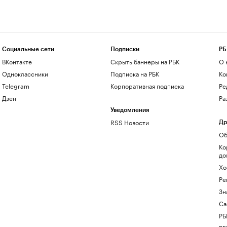
Социальные сети
Подписки
РБ
ВКонтакте
Скрыть баннеры на РБК
О 
Одноклассники
Подписка на РБК
Ко
Telegram
Корпоративная подписка
Ре
Дзен
Ра
Уведомления
RSS Новости
Др
Об
Ко
до
Хо
Ре
Зн
Са
РБ