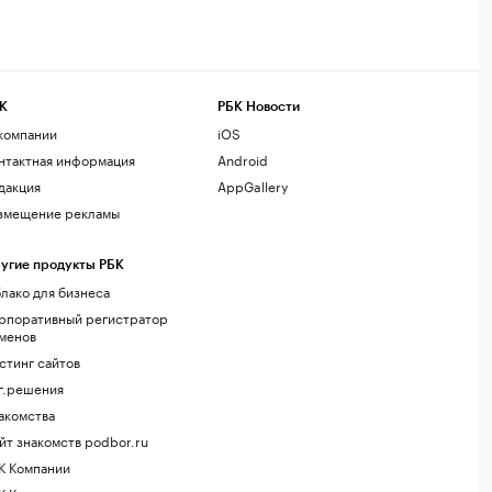
К
РБК Новости
компании
iOS
нтактная информация
Android
дакция
AppGallery
змещение рекламы
угие продукты РБК
лако для бизнеса
рпоративный регистратор
менов
стинг сайтов
г.решения
акомства
йт знакомств podbor.ru
К Компании