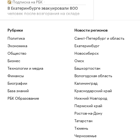
Подписка на РБК
В Екатеринбурге эвакуировали 800
человек после возгорания на складе
WB
Политика
Wildberries сообщила о пожаре на
Рубрики
Новости регионов
складе в Екатеринбурге после атаки
Политика
Санкт-Петербург и область
Общество
Экономика
Екатеринбург
Число пенсионеров в России
Общество
Новосибирск
сократилось на 409 тыс. за год
Бизнес
Омск
Общество
Технологии и медиа
Башкортостан
«Защита от стресса» с доходностью от
40%: куда вложить дивиденды
Финансы
Вологодская область
Подписка на РБК
Биографии
Калининград
Соглашение о партнерстве ЕАЭС и ОАЭ
База знаний
Краснодарский край
вступит в силу 6 октября
РБК Образование
Нижний Новгород
Политика
Пермский край
Загрузить еще
Ростов-на-Дону
Татарстан
Тюмень
Черноземье