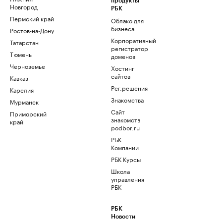
продукты
Новгород
РБК
Пермский край
Облако для
бизнеса
Ростов-на-Дону
Корпоративный
Татарстан
регистратор
Тюмень
доменов
Черноземье
Хостинг
сайтов
Кавказ
Рег.решения
Карелия
Знакомства
Мурманск
Сайт
Приморский
знакомств
край
podbor.ru
РБК
Компании
РБК Курсы
Школа
управления
РБК
РБК
Новости