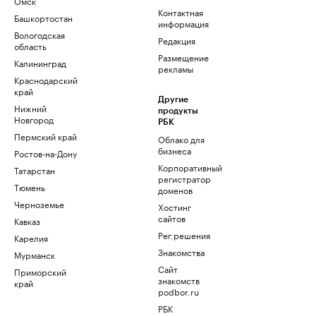
Омск
Контактная
Башкортостан
информация
Вологодская
Редакция
область
Размещение
Калининград
рекламы
Краснодарский
край
Другие
Нижний
продукты
Новгород
РБК
Пермский край
Облако для
бизнеса
Ростов-на-Дону
Корпоративный
Татарстан
регистратор
Тюмень
доменов
Черноземье
Хостинг
сайтов
Кавказ
Рег.решения
Карелия
Знакомства
Мурманск
Сайт
Приморский
знакомств
край
podbor.ru
РБК