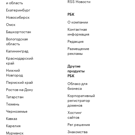
RSS Новости
и область
Екатеринбург
РБК
Новосибирск
О компании
Омск
Контактная
Башкортостан
информация
Вологодская
Редакция
область
Размещение
Калининград
рекламы
Краснодарский
край
Другие
Нижний
продукты
Новгород
РБК
Пермский край
Облако для
бизнеса
Ростов-на-Дону
Корпоративный
Татарстан
регистратор
Тюмень
доменов
Черноземье
Хостинг
сайтов
Кавказ
Рег.решения
Карелия
Знакомства
Мурманск