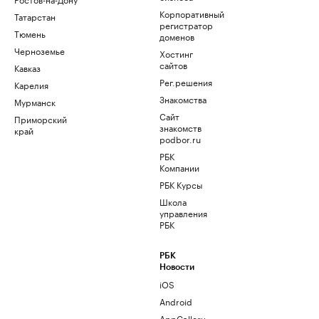
Корпоративный
Татарстан
регистратор
Тюмень
доменов
Черноземье
Хостинг
сайтов
Кавказ
Рег.решения
Карелия
Знакомства
Мурманск
Сайт
Приморский
знакомств
край
podbor.ru
РБК
Компании
РБК Курсы
Школа
управления
РБК
РБК
Новости
iOS
Android
AppGallery