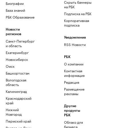
Скрыть баннеры
Биографии
на РБК
База знаний
Подписка на РБК
РБК Образование
Корпоративная
подписка
Новости
регионов
Уведомления
Санкт-Петербург
RSS Новости
и область
Екатеринбург
РБК
Новосибирск
О компании
Омск
Контактная
Башкортостан
информация
Вологодская
Редакция
область
Размещение
Калининград
рекламы
Краснодарский
край
Другие
Нижний
продукты
Новгород
РБК
Пермский край
Облако для
бизнеса
Ростов-на-Дону