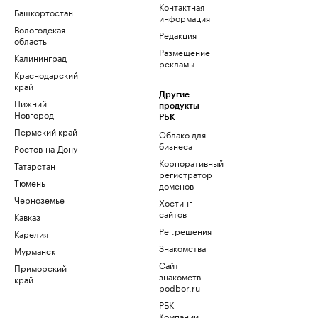
Контактная
Башкортостан
информация
Вологодская
Редакция
область
Размещение
Калининград
рекламы
Краснодарский
край
Другие
Нижний
продукты
Новгород
РБК
Пермский край
Облако для
бизнеса
Ростов-на-Дону
Корпоративный
Татарстан
регистратор
Тюмень
доменов
Черноземье
Хостинг
сайтов
Кавказ
Рег.решения
Карелия
Знакомства
Мурманск
Сайт
Приморский
знакомств
край
podbor.ru
РБК
Компании