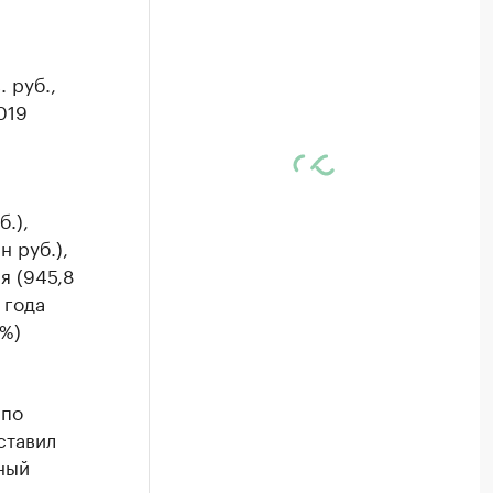
 руб.,
019
.),
н руб.),
я (945,8
 года
9%)
 по
ставил
чный