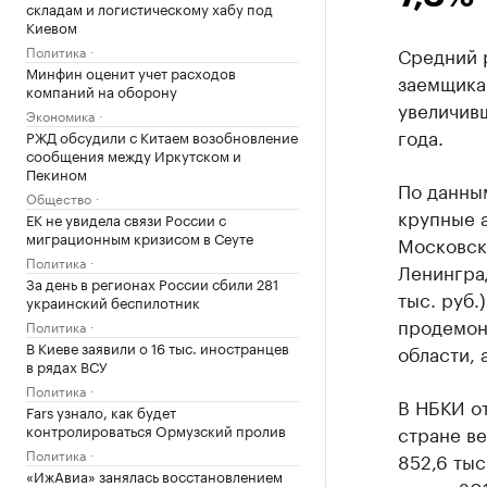
складам и логистическому хабу под
Киевом
Политика
Средний 
Минфин оценит учет расходов
заемщикам
компаний на оборону
увеличив
Экономика
года.
РЖД обсудили с Китаем возобновление
сообщения между Иркутском и
Пекином
По данны
Общество
крупные а
ЕК не увидела связи России с
миграционным кризисом в Сеуте
Московско
Политика
Ленинград
За день в регионах России сбили 281
тыс. руб.
украинский беспилотник
продемонс
Политика
В Киеве заявили о 16 тыс. иностранцев
области, 
в рядах ВСУ
Политика
В НБКИ от
Fars узнало, как будет
контролироваться Ормузский пролив
стране ве
Политика
852,6 тыс
«ИжАвиа» занялась восстановлением