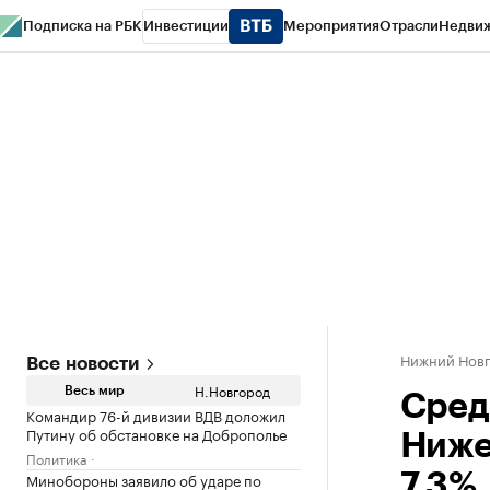
Подписка на РБК
Инвестиции
Мероприятия
Отрасли
Недви
РБК Курсы
РБК Life
Тренды
Визионеры
Национальные проекты
Горо
Газета
Спецпроекты СПб
Конференции СПб
Спецпроекты
Проверк
Нижний Нов
Все новости
Н.Новгород
Весь мир
Сред
Командир 76-й дивизии ВДВ доложил
Путину об обстановке на Доброполье
Ниже
Политика
Минобороны заявило об ударе по
7,3%