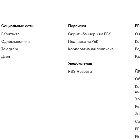
Социальные сети
Подписки
РБ
ВКонтакте
Скрыть баннеры на РБК
О 
Одноклассники
Подписка на РБК
Ко
Telegram
Корпоративная подписка
Ре
Дзен
Ра
Уведомления
RSS Новости
Др
Об
Ко
до
Хо
Ре
Зн
Са
РБ
РБ