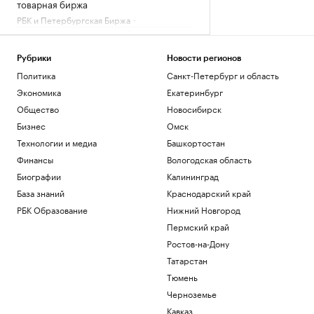
товарная биржа
РБК и Петербургская Биржа
Посольство Украины сообщило о
повреждении украинского памятника в
Польше
Рубрики
Новости регионов
Политика
Политика
Санкт-Петербург и область
Бывший сотрудник Google запустил
Экономика
Екатеринбург
сервис, пародирующий работу чат-
Общество
Новосибирск
бота
Бизнес
Омск
Тренды
Хавбек «Ахмата» отстранен на два
Технологии и медиа
Башкортостан
матча за удар локтем игрока
Финансы
Вологодская область
«Спартака»
Биографии
Калининград
Спорт
В Германии при столкновении двух
База знаний
Краснодарский край
трамваев пострадали 25 человек
РБК Образование
Нижний Новгород
Общество
Пермский край
Ростов-на-Дону
Загрузить еще
Татарстан
Тюмень
Черноземье
Кавказ