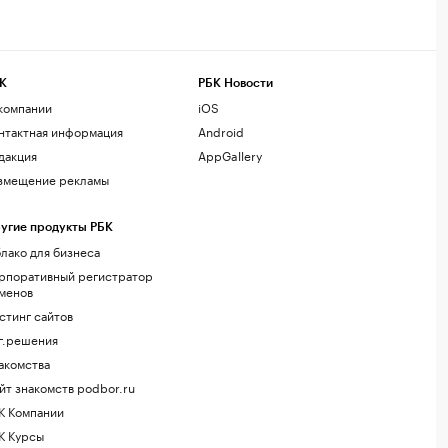
К
РБК Новости
компании
iOS
нтактная информация
Android
дакция
AppGallery
змещение рекламы
угие продукты РБК
лако для бизнеса
рпоративный регистратор
менов
стинг сайтов
г.решения
акомства
йт знакомств podbor.ru
К Компании
К Курсы