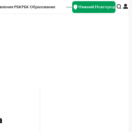
Нижний Новгород
вления РБК
РБК Образование
редитные рейтинги
Франшизы
нсы
Рынок наличной валюты
а