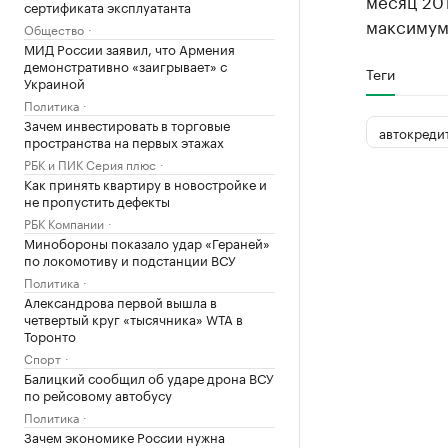
месяц 20
сертификата эксплуатанта
максимуму
Общество
МИД России заявил, что Армения
демонстративно «заигрывает» с
Теги
Украиной
Политика
Зачем инвестировать в торговые
автокреди
пространства на первых этажах
РБК и ПИК Серия плюс
Как принять квартиру в новостройке и
не пропустить дефекты
РБК Компании
Минобороны показало удар «Гераней»
по локомотиву и подстанции ВСУ
Политика
Александрова первой вышла в
четвертый круг «тысячника» WTA в
Торонто
Спорт
Балицкий сообщил об ударе дрона ВСУ
по рейсовому автобусу
Политика
Зачем экономике России нужна