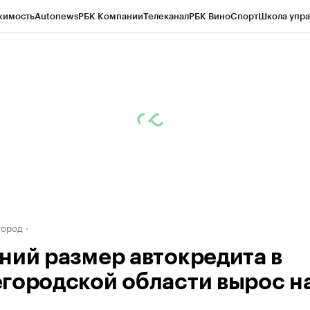
жимость
Autonews
РБК Компании
Телеканал
РБК Вино
Спорт
Школа упра
д
Стиль
Крипто
РБК Бизнес-среда
Дискуссионный клуб
Исследования
К
а контрагентов
Политика
Экономика
Бизнес
Технологии и медиа
Фина
город
ний размер автокредита в
городской области вырос н