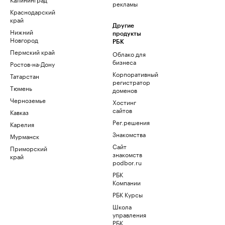
рекламы
Краснодарский
край
Другие
Нижний
продукты
Новгород
РБК
Пермский край
Облако для
бизнеса
Ростов-на-Дону
Корпоративный
Татарстан
регистратор
Тюмень
доменов
Черноземье
Хостинг
сайтов
Кавказ
Рег.решения
Карелия
Знакомства
Мурманск
Сайт
Приморский
знакомств
край
podbor.ru
РБК
Компании
РБК Курсы
Школа
управления
РБК