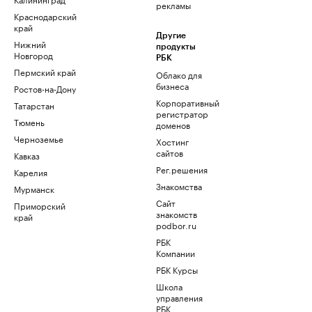
рекламы
Краснодарский
край
Другие
Нижний
продукты
Новгород
РБК
Пермский край
Облако для
бизнеса
Ростов-на-Дону
Корпоративный
Татарстан
регистратор
Тюмень
доменов
Черноземье
Хостинг
сайтов
Кавказ
Рег.решения
Карелия
Знакомства
Мурманск
Сайт
Приморский
знакомств
край
podbor.ru
РБК
Компании
РБК Курсы
Школа
управления
РБК