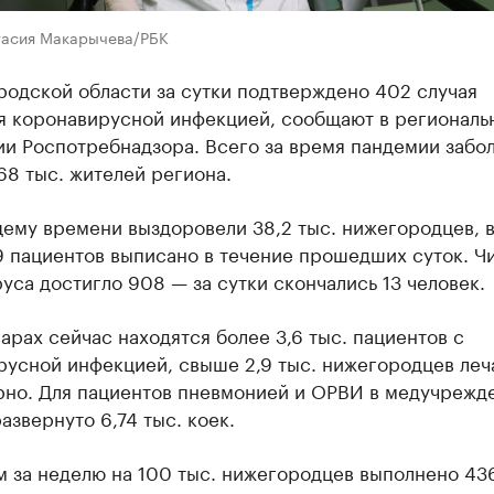
тасия Макарычева/РБК
родской области за сутки подтверждено 402 случая
я коронавирусной инфекцией, сообщают в региональ
ии Роспотребнадзора. Всего за время пандемии забо
68 тыс. жителей региона.
ему времени выздоровели 38,2 тыс. нижегородцев, в
9 пациентов выписано в течение прошедших суток. Ч
уса достигло 908 — за сутки скончались 13 человек.
арах сейчас находятся более 3,6 тыс. пациентов с
русной инфекцией, свыше 2,9 тыс. нижегородцев леч
рно. Для пациентов пневмонией и ОРВИ в медучрежд
азвернуто 6,74 тыс. коек.
м за неделю на 100 тыс. нижегородцев выполнено 43