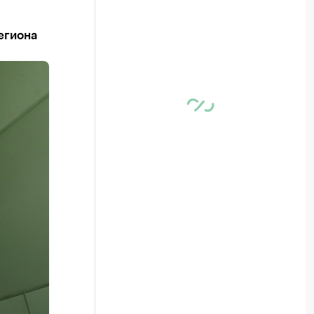
егиона