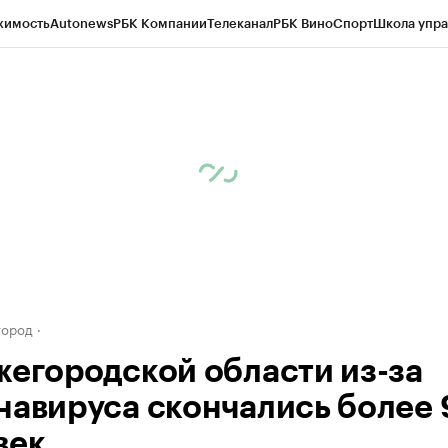
жимость
Autonews
РБК Компании
Телеканал
РБК Вино
Спорт
Школа упра
д
Стиль
Крипто
РБК Бизнес-среда
Дискуссионный клуб
Исследования
К
а контрагентов
Политика
Экономика
Бизнес
Технологии и медиа
Фина
город
жегородской области из-за
навируса скончались более
век