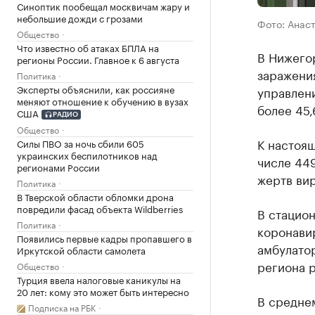
Синоптик пообещал москвичам жару и
небольшие дожди с грозами
Фото: Анас
Общество
Что известно об атаках БПЛА на
В Нижего
регионы России. Главное к 6 августа
заражени
Политика
Эксперты объяснили, как россияне
управлен
меняют отношение к обучению в вузах
более 45,
США
РАДИО
Общество
К настоящ
Силы ПВО за ночь сбили 605
украинских беспилотников над
числе 44
регионами России
жертв вир
Политика
В Тверской области обломки дрона
повредили фасад объекта Wildberries
В стацион
Политика
коронави
Появились первые кадры пропавшего в
амбулато
Иркутской области самолета
региона р
Общество
Турция ввела налоговые каникулы на
20 лет: кому это может быть интересно
В средне
Подписка на РБК