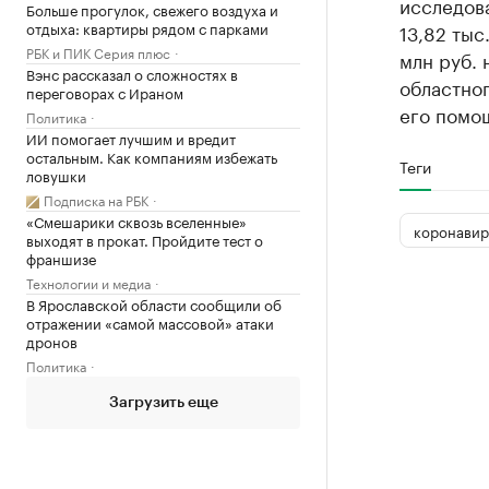
исследова
Больше прогулок, свежего воздуха и
отдыха: квартиры рядом с парками
13,82 тыс
РБК и ПИК Серия плюс
млн руб. 
Вэнс рассказал о сложностях в
областно
переговорах с Ираном
его помощ
Политика
ИИ помогает лучшим и вредит
остальным. Как компаниям избежать
Теги
ловушки
Подписка на РБК
«Смешарики сквозь вселенные»
коронавир
выходят в прокат. Пройдите тест о
франшизе
Технологии и медиа
В Ярославской области сообщили об
отражении «самой массовой» атаки
дронов
Политика
Загрузить еще