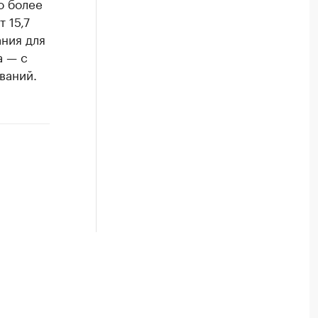
о более
 15,7
ания для
а — с
ваний.