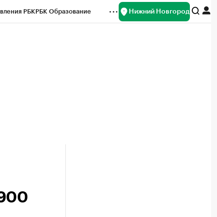
Нижний Новгород
вления РБК
РБК Образование
редитные рейтинги
Франшизы
нсы
Рынок наличной валюты
 900