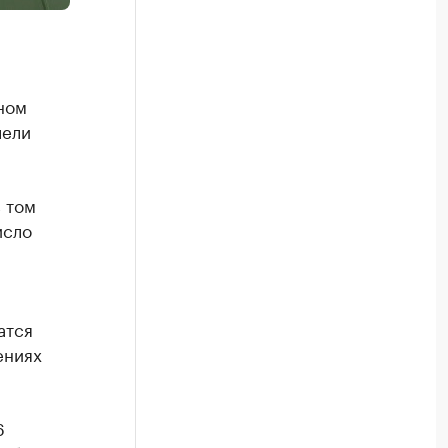
ном
лели
 том
исло
атся
ениях
6