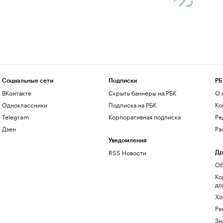
Социальные сети
Подписки
РБ
ВКонтакте
Скрыть баннеры на РБК
О 
Одноклассники
Подписка на РБК
Ко
Telegram
Корпоративная подписка
Ре
Дзен
Ра
Уведомления
RSS Новости
Др
Об
Ко
до
Хо
Ре
Зн