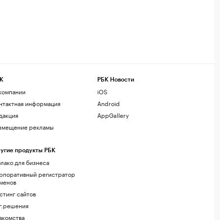
К
РБК Новости
компании
iOS
нтактная информация
Android
дакция
AppGallery
змещение рекламы
угие продукты РБК
лако для бизнеса
рпоративный регистратор
менов
стинг сайтов
г.решения
акомства