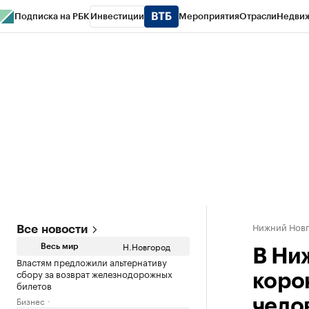
Подписка на РБК
Инвестиции
Мероприятия
Отрасли
Недви
РБК Курсы
РБК Life
Тренды
Визионеры
Национальные проекты
Горо
Газета
Спецпроекты СПб
Конференции СПб
Спецпроекты
Проверк
Нижний Нов
Все новости
Н.Новгород
Весь мир
В Ни
Властям предложили альтернативу
сбору за возврат железнодорожных
коро
билетов
Бизнес
чело