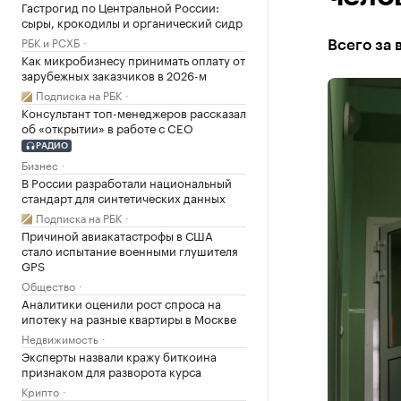
Гастрогид по Центральной России:
сыры, крокодилы и органический сидр
РБК и РСХБ
Всего за 
Как микробизнесу принимать оплату от
зарубежных заказчиков в 2026-м
Подписка на РБК
Консультант топ-менеджеров рассказал
об «открытии» в работе с CEO
РАДИО
Бизнес
В России разработали национальный
стандарт для синтетических данных
Подписка на РБК
Причиной авиакатастрофы в США
стало испытание военными глушителя
GPS
Общество
Аналитики оценили рост спроса на
ипотеку на разные квартиры в Москве
Недвижимость
Эксперты назвали кражу биткоина
признаком для разворота курса
Крипто