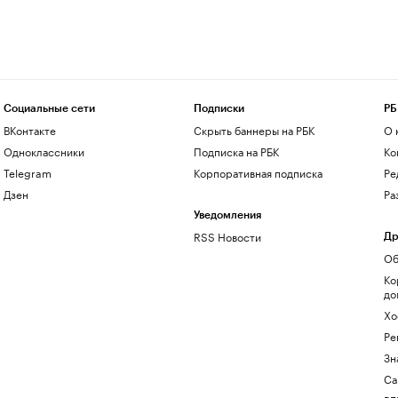
Социальные сети
Подписки
РБ
ВКонтакте
Скрыть баннеры на РБК
О 
Одноклассники
Подписка на РБК
Ко
Telegram
Корпоративная подписка
Ре
Дзен
Ра
Уведомления
RSS Новости
Др
Об
Ко
до
Хо
Ре
Зн
Са