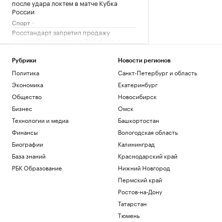
после удара локтем в матче Кубка
России
Спорт
Росстандарт запретил продажу
некоторых грузовиков Dongfeng и
Zoomlion
Бизнес
Рубрики
Новости регионов
Затраты на строительство ТЭС для
Политика
Санкт-Петербург и область
БАМа и Сухого Лога выросли на треть
Экономика
Екатеринбург
Бизнес
Общество
Новосибирск
Счетная палата оценила зависимость
науки от зарубежного оборудования
Бизнес
Омск
Общество
Технологии и медиа
Башкортостан
Изъятия в пользу государства
Финансы
Вологодская область
обеспечили более 40% российского
Биографии
Калининград
рынка M&A
База знаний
Краснодарский край
Финансы
РБК Образование
Нижний Новгород
Загрузить еще
Пермский край
Ростов-на-Дону
Татарстан
Тюмень