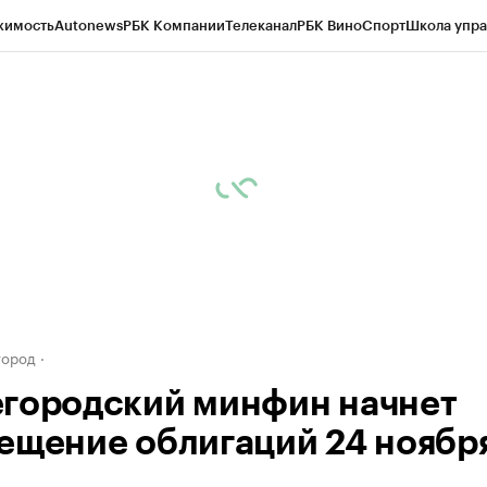
жимость
Autonews
РБК Компании
Телеканал
РБК Вино
Спорт
Школа упра
д
Стиль
Крипто
РБК Бизнес-среда
Дискуссионный клуб
Исследования
К
а контрагентов
Политика
Экономика
Бизнес
Технологии и медиа
Фина
город
городский минфин начнет
ещение облигаций 24 ноябр