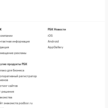
К
РБК Новости
компании
iOS
нтактная информация
Android
дакция
AppGallery
змещение рекламы
угие продукты РБК
лако для бизнеса
рпоративный регистратор
менов
стинг сайтов
г.решения
акомства
йт знакомств podbor.ru