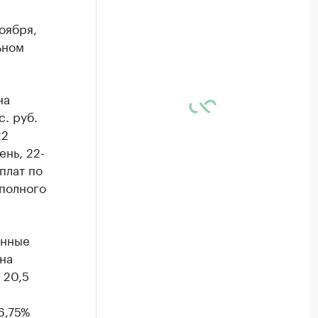
оября,
ьном
на
. руб.
22
ень, 22-
плат по
 полного
анные
на
 20,5
6,75%