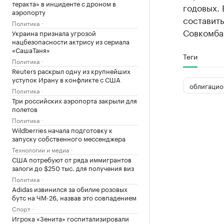
теракта» в инциденте с дроном в
годовых. 
аэропорту
составит
Политика
Совкомба
Украина признала угрозой
нацбезопасности актрису из сериала
«СашаТаня»
Теги
Политика
Reuters раскрыл одну из крупнейших
уступок Ирану в конфликте с США
облигацио
Политика
Три российских аэропорта закрыли для
полетов
Политика
Wildberries начала подготовку к
запуску собственного мессенджера
Технологии и медиа
США потребуют от ряда иммигрантов
залоги до $250 тыс. для получения виз
Политика
Adidas извинился за обилие розовых
бутс на ЧМ-26, назвав это совпадением
Спорт
Игрока «Зенита» госпитализировали