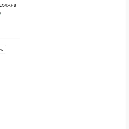
 должна
ь
ть