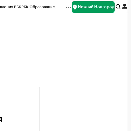
Нижний Новгород
вления РБК
РБК Образование
редитные рейтинги
Франшизы
нсы
Рынок наличной валюты
я