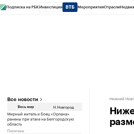
Подписка на РБК
Инвестиции
Мероприятия
Отрасли
Недви
РБК Курсы
РБК Life
Тренды
Визионеры
Национальные проекты
Горо
Газета
Спецпроекты СПб
Конференции СПб
Спецпроекты
Проверк
Нижний Нов
Все новости
Н.Новгород
Весь мир
Ниже
Мирный житель и боец «Орлана»
ранены при атаке на Белгородскую
разм
область
Политика