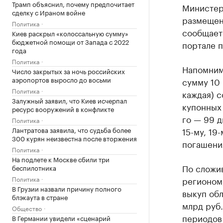
Трамп объяснил, почему предпочитает
Министер
сделку с Ираном войне
размещен
Политика
сообщает
Киев раскрыл «колоссальную сумму»
бюджетной помощи от Запада с 2022
портале 
года
Политика
Напомним,
Число закрытых за ночь российских
аэропортов выросло до восьми
сумму 10 
Политика
каждая) с
Залужный заявил, что Киев исчерпал
купонных 
ресурс вооружений в конфликте
го — 99 д
Политика
Лантратова заявила, что судьба более
15-му, 19
300 курян неизвестна после вторжения
погашения
Политика
На подлете к Москве сбили три
По сложи
беспилотника
Политика
регионом,
В Грузии назвали причину полного
выкуп об
блэкаута в стране
млрд руб.
Общество
периодов
В Германии увидели «сценарий