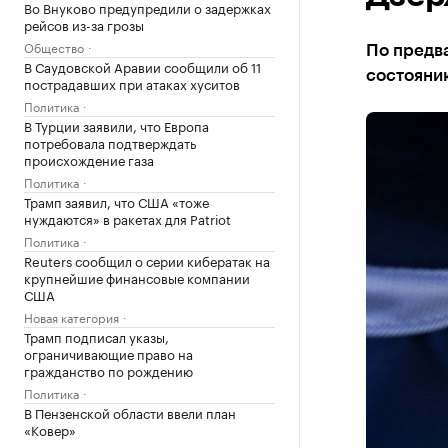
Во Внуково предупредили о задержках
рейсов из-за грозы
Общество
По предва
В Саудовской Аравии сообщили об 11
состояни
пострадавших при атаках хуситов
Политика
В Турции заявили, что Европа
потребовала подтверждать
происхождение газа
Политика
Трамп заявил, что США «тоже
нуждаются» в ракетах для Patriot
Политика
Reuters сообщил о серии кибератак на
крупнейшие финансовые компании
США
Новая категория
Трамп подписал указы,
ограничивающие право на
гражданство по рождению
Политика
В Пензенской области ввели план
«Ковер»