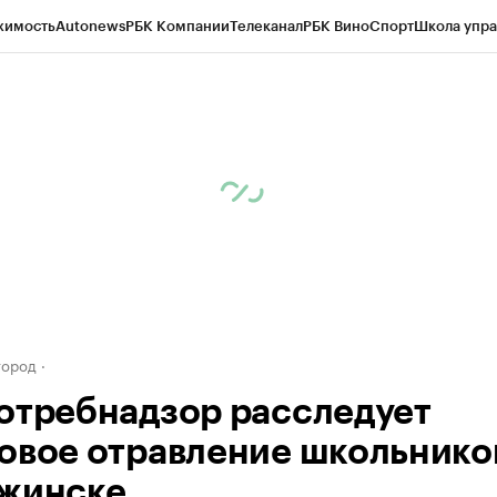
жимость
Autonews
РБК Компании
Телеканал
РБК Вино
Спорт
Школа упра
д
Стиль
Крипто
РБК Бизнес-среда
Дискуссионный клуб
Исследования
К
а контрагентов
Политика
Экономика
Бизнес
Технологии и медиа
Фина
город
отребнадзор расследует
овое отравление школьнико
жинске