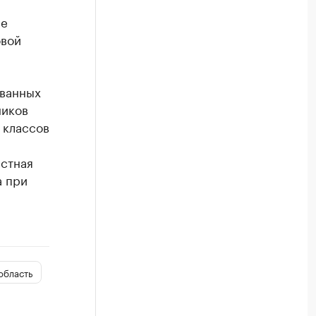
ие
овой
ованных
ников
 классов
стная
а при
область