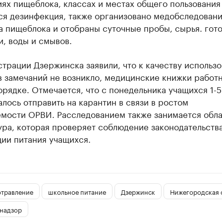
ях пищеблока, классах и местах общего пользования
ся дезинфекция, также организовано медобследован
а пищеблока и отобраны суточные пробы, сырья. гот
, воды и смывов.
трации Дзержинска заявили, что к качеству использ
в замечаний не возникло, медицинские книжки работ
орядке. Отмечается, что с понедельника учащихся 1-5
лось отправить на карантин в связи в ростом
емости ОРВИ. Расследованием также занимается обла
ура, которая проверяет соблюдение законодательств
ии питания учащихся.
отравление
школьное питание
Дзержинск
Нижегородская 
надзор