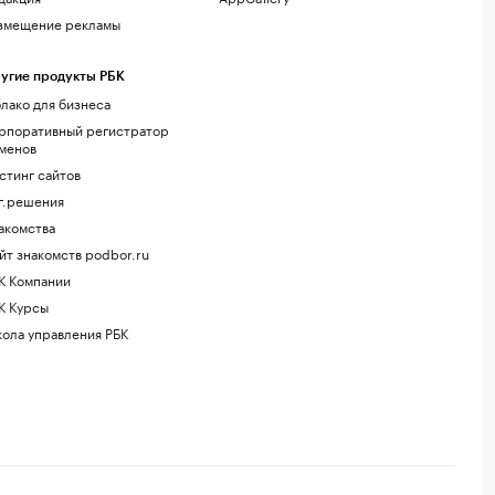
змещение рекламы
угие продукты РБК
лако для бизнеса
рпоративный регистратор
менов
стинг сайтов
г.решения
акомства
йт знакомств podbor.ru
К Компании
К Курсы
ола управления РБК