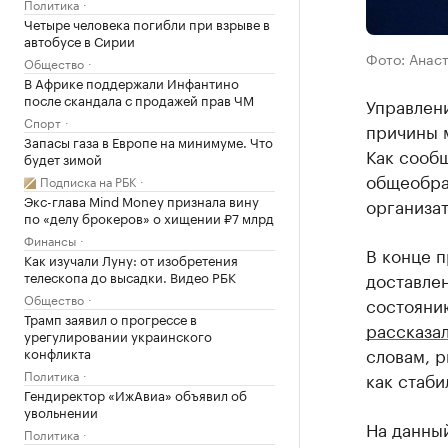
Политика
Четыре человека погибли при взрыве в
автобусе в Сирии
Фото: Анас
Общество
В Африке поддержали Инфантино
после скандала с продажей прав ЧМ
Управлен
Спорт
причины 
Запасы газа в Европе на минимуме. Что
Как сообщ
будет зимой
общеобра
Подписка на РБК
Экс-глава Mind Money признала вину
организа
по «делу брокеров» о хищении ₽7 млрд
Финансы
В конце п
Как изучали Луну: от изобретения
телескопа до высадки. Видео РБК
доставле
Общество
состоянию
Трамп заявил о прогрессе в
рассказа
урегулировании украинского
словам, р
конфликта
Политика
как стаби
Гендиректор «ИжАвиа» объявил об
увольнении
На данны
Политика