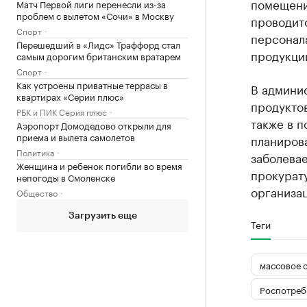
помещени
Матч Первой лиги перенесли из-за
проблем с вылетом «Сочи» в Москву
проводит
Спорт
персонал
Перешедший в «Лидс» Траффорд стал
продукции
самым дорогим британским вратарем
Спорт
Как устроены приватные террасы в
В админис
квартирах «Серии плюс»
продукто
РБК и ПИК Серия плюс
также в п
Аэропорт Домодедово открыли для
приема и вылета самолетов
планирова
Политика
заболева
Женщина и ребенок погибли во время
прокурат
непогоды в Смоленске
организац
Общество
Загрузить еще
Теги
массовое 
Роспотреб