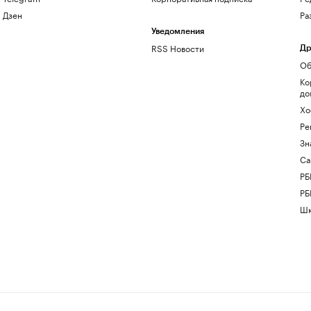
Дзен
Ра
Уведомления
RSS Новости
Др
Об
Ко
до
Хо
Ре
Зн
Са
РБ
РБ
Шк