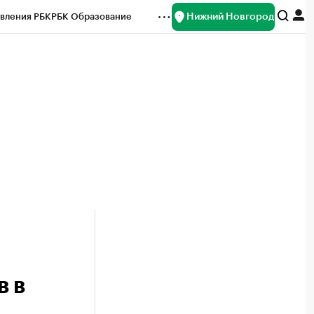
Нижний Новгород
вления РБК
РБК Образование
редитные рейтинги
Франшизы
нсы
Рынок наличной валюты
в в