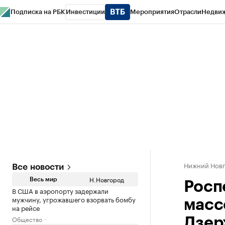
Подписка на РБК
Инвестиции
Мероприятия
Отрасли
Недви
РБК Курсы
РБК Life
Тренды
Визионеры
Национальные проекты
Горо
Газета
Спецпроекты СПб
Конференции СПб
Спецпроекты
Проверк
Нижний Нов
Все новости
Н.Новгород
Весь мир
Росп
В США в аэропорту задержали
мужчину, угрожавшего взорвать бомбу
масс
на рейсе
Общество
Дзер