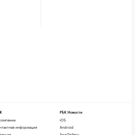
К
РБК Новости
компании
iOS
нтактная информация
Android
дакция
AppGallery