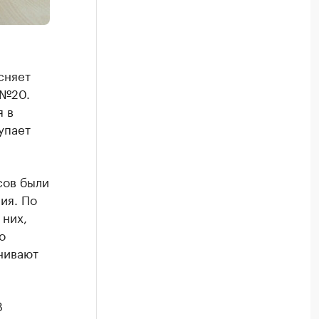
сняет
 №20.
я в
упает
сов были
ия. По
 них,
о
енивают
В