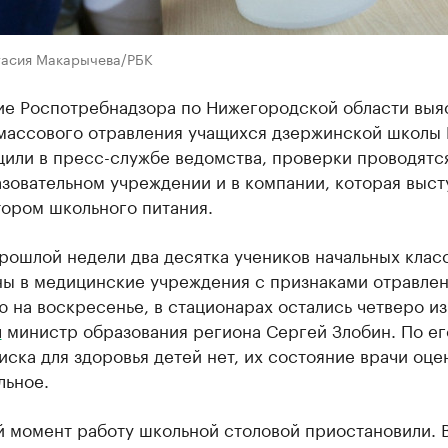
тасия Макарычева/РБК
ие Роспотребнадзора по Нижегородской области выя
массового отравления учащихся дзержинской школы
или в пресс-службе ведомства, проверки проводятс
зовательном учреждении и в компании, которая выст
тором школьного питания.
рошлой недели два десятка учеников начальных клас
ны в медицинские учреждения с признаками отравлен
 на воскресенье, в стационарах остались четверо из
л
министр образования региона Сергей Злобин. По ег
иска для здоровья детей нет, их состояние врачи оц
льное.
й момент работу школьной столовой приостановили. 