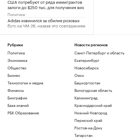
США потребуют от ряда иммигрантов
залоги до $250 тыс. для получения виз
Политика
Adidas извинился за обилие розовых
бутс на ЧМ-26, назвав это совпадением
Спорт
Игрока «Зенита» госпитализировали
после удара локтем в матче Кубка
Рубрики
Новости регионов
России
Политика
Санкт-Петербург и область
Спорт
Экономика
Екатеринбург
Росстандарт запретил продажу
некоторых грузовиков Dongfeng и
Общество
Новосибирск
Zoomlion
Бизнес
Омск
Бизнес
Технологии и медиа
Башкортостан
Затраты на строительство ТЭС для
Финансы
Вологодская область
БАМа и Сухого Лога выросли на треть
Биографии
Калининград
Бизнес
База знаний
Краснодарский край
Загрузить еще
РБК Образование
Нижний Новгород
Пермский край
Ростов-на-Дону
Татарстан