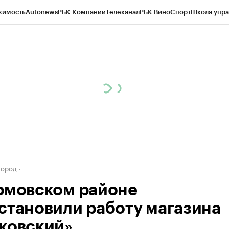
жимость
Autonews
РБК Компании
Телеканал
РБК Вино
Спорт
Школа упра
д
Стиль
Крипто
РБК Бизнес-среда
Дискуссионный клуб
Исследования
К
а контрагентов
Политика
Экономика
Бизнес
Технологии и медиа
Фина
город
рмовском районе
становили работу магазина
ковский»