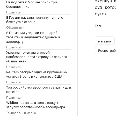
эксплуат
На подлете к Москве сбили три
суд, кото
беспилотника
Политика
суток.
В Грузии назвали причину полного
блэкаута в стране
Теги
Общество
В Германии увидели «сценарий
теракта» в инциденте с дроном в
магазин
аэропорту
Политика
Роспотреб
Украина признала угрозой
нацбезопасности актрису из сериала
«СашаТаня»
Политика
Reuters раскрыл одну из крупнейших
уступок Ирану в конфликте с США
Политика
Три российских аэропорта закрыли для
полетов
Политика
Wildberries начала подготовку к
запуску собственного мессенджера
Технологии и медиа