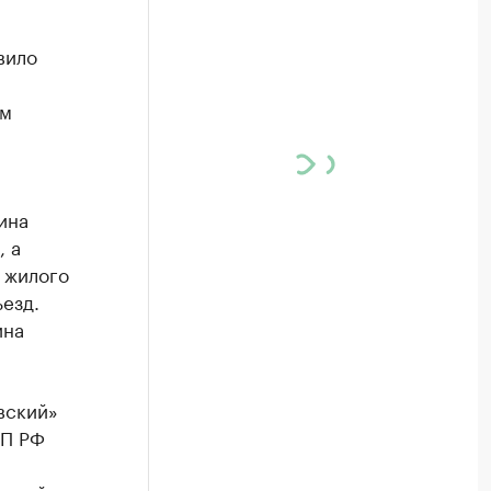
вило
ом
ина
 а
 жилого
ъезд.
ина
вский»
АП РФ