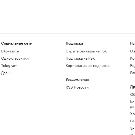
Социальные сети
Подписки
РБ
ВКонтакте
Скрыть баннеры на РБК
О 
Одноклассники
Подписка на РБК
Ко
Telegram
Корпоративная подписка
Ре
Дзен
Ра
Уведомления
RSS Новости
Др
Об
Ко
до
Хо
Ре
Зн
Са