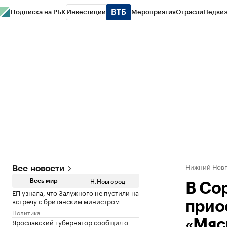
Подписка на РБК
Инвестиции
Мероприятия
Отрасли
Недви
РБК Курсы
РБК Life
Тренды
Визионеры
Национальные проекты
Горо
Газета
Спецпроекты СПб
Конференции СПб
Спецпроекты
Проверк
Нижний Нов
Все новости
Н.Новгород
Весь мир
В Со
ЕП узнала, что Залужного не пустили на
встречу с британским министром
прио
Политика
Ярославский губернатор сообщил о
«Мяс