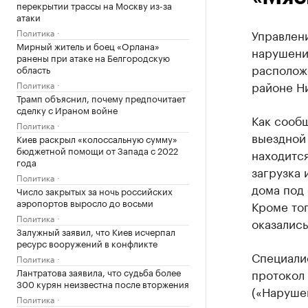
перекрытии трассы на Москву из-за
атаки
Политика
Управлен
Мирный житель и боец «Орлана»
нарушени
ранены при атаке на Белгородскую
располож
область
районе Н
Политика
Трамп объяснил, почему предпочитает
сделку с Ираном войне
Как сообщ
Политика
выездной 
Киев раскрыл «колоссальную сумму»
бюджетной помощи от Запада с 2022
находитс
года
загрузка 
Политика
дома под 
Число закрытых за ночь российских
аэропортов выросло до восьми
Кроме тог
Политика
оказалис
Залужный заявил, что Киев исчерпал
ресурс вооружений в конфликте
Специали
Политика
Лантратова заявила, что судьба более
протокол
300 курян неизвестна после вторжения
(«Наруше
Политика