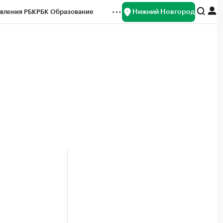
Нижний Новгород
вления РБК
РБК Образование
редитные рейтинги
Франшизы
нсы
Рынок наличной валюты