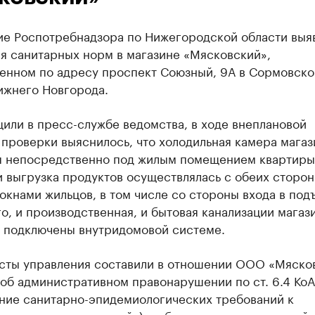
ие Роспотребнадзора по Нижегородской области выя
я санитарных норм в магазине «Мясковский»,
енном по адресу проспект Союзный, 9А в Сормовск
ижнего Новгорода.
или в пресс-службе ведомства, в ходе внеплановой
проверки выяснилось, что холодильная камера магаз
я непосредственно под жилым помещением квартиры,
и выгрузка продуктов осуществлялась с обеих сторон
окнами жильцов, в том числе со стороны входа в под
о, и производственная, и бытовая канализации магаз
ь подключены внутридомовой системе.
сты управления составили в отношении ООО «Мяско
 об административном правонарушении по ст. 6.4 Ко
ние санитарно-эпидемиологических требований к