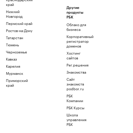
край
Другие
Нижний
продукты
Новгород
РБК
Пермский край
Облако для
бизнеса
Ростов-на-Дону
Корпоративный
Татарстан
регистратор
Тюмень
доменов
Черноземье
Хостинг
сайтов
Кавказ
Рег.решения
Карелия
Знакомства
Мурманск
Сайт
Приморский
знакомств
край
podbor.ru
РБК
Компании
РБК Курсы
Школа
управления
РБК