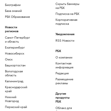
Скрыть баннеры
Биографии
на РБК
База знаний
Подписка на РБК
РБК Образование
Корпоративная
подписка
Новости
регионов
Уведомления
Санкт-Петербург
RSS Новости
и область
Екатеринбург
РБК
Новосибирск
О компании
Омск
Контактная
Башкортостан
информация
Вологодская
Редакция
область
Размещение
Калининград
рекламы
Краснодарский
край
Другие
Нижний
продукты
Новгород
РБК
Пермский край
Облако для