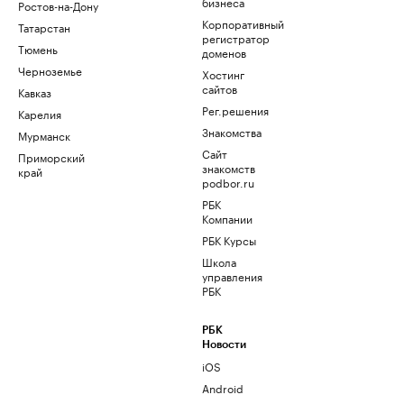
бизнеса
Ростов-на-Дону
Корпоративный
Татарстан
регистратор
Тюмень
доменов
Черноземье
Хостинг
сайтов
Кавказ
Рег.решения
Карелия
Знакомства
Мурманск
Сайт
Приморский
знакомств
край
podbor.ru
РБК
Компании
РБК Курсы
Школа
управления
РБК
РБК
Новости
iOS
Android