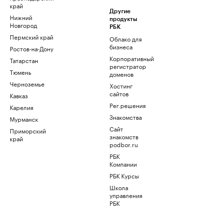
край
Другие
Нижний
продукты
Новгород
РБК
Пермский край
Облако для
бизнеса
Ростов-на-Дону
Корпоративный
Татарстан
регистратор
Тюмень
доменов
Черноземье
Хостинг
сайтов
Кавказ
Рег.решения
Карелия
Знакомства
Мурманск
Сайт
Приморский
знакомств
край
podbor.ru
РБК
Компании
РБК Курсы
Школа
управления
РБК