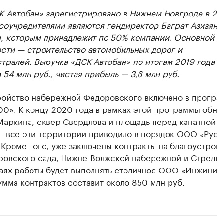
 Автобан» зарегистрировано в Нижнем Новгроде в 2
 соучредителями являются гендиректор Баграт Азизя
н, которым принадлежит по 50% компании. Основной 
сти — строительство автомобильных дорог и
тралей. Выручка «ДСК Автобан» по итогам 2019 года
 54 млн руб., чистая прибыль — 3,6 млн руб.
ройство набережной Федоровского включено в прог
00». К концу 2020 года в рамках этой программы об
Маркина, сквер Свердлова и площадь перед канатной
— все эти территории приводило в порядок ООО «Ру
 Кроме того, уже заключены контракты на благоустро
ровского сада, Нижне-Волжской набережной и Стрел
чаях работы будет выполнять столичное ООО «Инжин
умма контрактов составит около 850 млн руб.