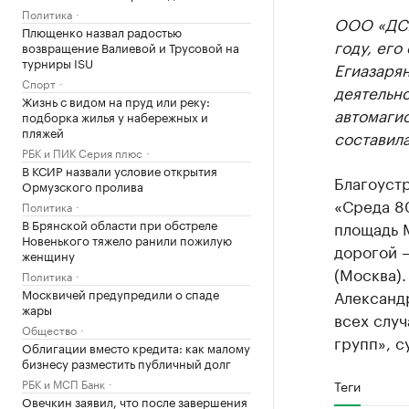
Политика
ООО «ДСК
Плющенко назвал радостью
году, его
возвращение Валиевой и Трусовой на
турниры ISU
Егиазаря
Спорт
деятельно
Жизнь с видом на пруд или реку:
автомагис
подборка жилья у набережных и
пляжей
составила
РБК и ПИК Серия плюс
В КСИР назвали условие открытия
Благоуст
Ормузского пролива
«Среда 8
Политика
В Брянской области при обстреле
площадь 
Новенького тяжело ранили пожилую
дорогой 
женщину
(Москва).
Политика
Москвичей предупредили о спаде
Александ
жары
всех слу
Общество
групп», с
Облигации вместо кредита: как малому
бизнесу разместить публичный долг
РБК и МСП Банк
Теги
Овечкин заявил, что после завершения