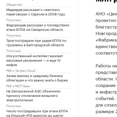
Общество
Медведев рассказал о «жестких»
АНО «Цен
переговорах с Саркози в 2008 году
проектно
Политика
Федорищев рассказал о последствиях
благоуст
атаки БПЛА на Самарскую область
Новгород
Политика
«Фабрика
Трое пострадали при ударе БПЛА по
грузовику в Белгородской области
единствен
Политика
соответс
Искусственный интеллект вызовет
массовые увольнения — и еще 10
мифов
Работы не
РБК и Yandex Cloud
представ
Зачем малому и среднему бизнесу
области. 
облигации и что важно знать о бирже
создание 
РБК и МСП Банк
и инфаст
На Запорожской АЭС объяснили
причину отключения внешнего
событий. 
электропитания
для слэкл
Политика
размере 
Число пострадавших при атаке БПЛА
на Ильский НПЗ выросло до шести