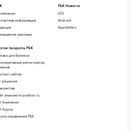
К
РБК Новости
компании
iOS
нтактная информация
Android
дакция
AppGallery
змещение рекламы
угие продукты РБК
лако для бизнеса
рпоративный регистратор
менов
стинг сайтов
г.решения
акомства
йт знакомств podbor.ru
К Компании
К Курсы
ола управления РБК