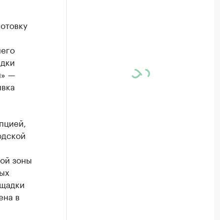
отовку
него
адки
н» —
явка
пцией,
одской
ной зоны
ых
ощадки
ена в