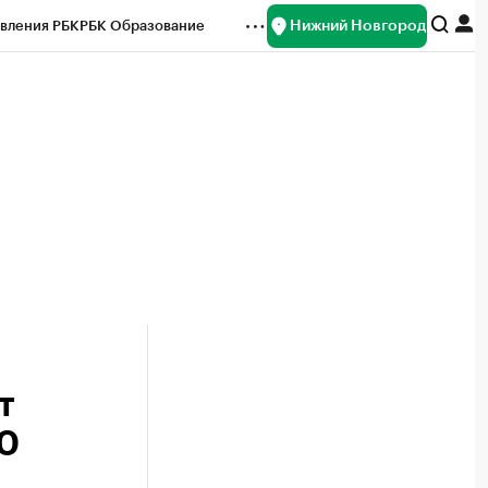
Нижний Новгород
вления РБК
РБК Образование
редитные рейтинги
Франшизы
нсы
Рынок наличной валюты
т
0