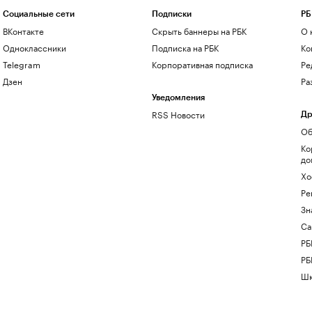
Социальные сети
Подписки
РБ
ВКонтакте
Скрыть баннеры на РБК
О 
Одноклассники
Подписка на РБК
Ко
Telegram
Корпоративная подписка
Ре
Дзен
Ра
Уведомления
RSS Новости
Др
Об
Ко
до
Хо
Ре
Зн
Са
РБ
РБ
Шк