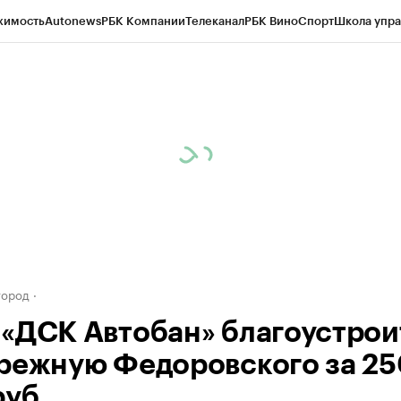
жимость
Autonews
РБК Компании
Телеканал
РБК Вино
Спорт
Школа упра
д
Стиль
Крипто
РБК Бизнес-среда
Дискуссионный клуб
Исследования
К
а контрагентов
Политика
Экономика
Бизнес
Технологии и медиа
Фина
город
«ДСК Автобан» благоустрои
режную Федоровского за 25
руб.