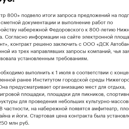
тр 800» подвело итоги запроса предложений на подг
-сметной документации и выполнение работ по
ройству набережной Федоровского к 800-летию Ниж
а. Согласно информации на сайте электронной площ
нт», контракт решено заключить с ООО «ДСК Автоба
ной из трех направлявших запросы компаний, чья за
твовала установленным требованиям.
обходимо выполнить к 1 июля в соответствии с конце
ленной ранее Институтом городской среды Нижегор
Она предусматривает организацию мест для отдыха,
игровой площадки, площадки для пикников, спортив
руктуры для проведения небольших культурно-массов
В частности, на набережной появятся амфитеатр, пл
айна и йоги. Стартовая цена контракта была установл
250 млн руб.