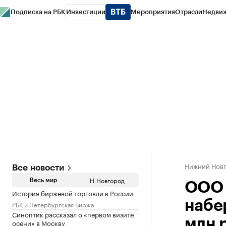
Подписка на РБК
Инвестиции
Мероприятия
Отрасли
Недви
РБК Курсы
РБК Life
Тренды
Визионеры
Национальные проекты
Горо
Газета
Спецпроекты СПб
Конференции СПб
Спецпроекты
Проверк
Нижний Нов
Все новости
Н.Новгород
Весь мир
ООО 
История биржевой торговли в России
набе
РБК и Петербургская Биржа
Синоптик рассказал о «первом визите
млн 
осени» в Москву