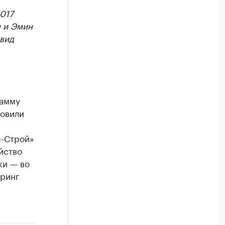
017
н и Эмин
вид
рамму
новили
с-Строй»
йство
ки — во
иринг