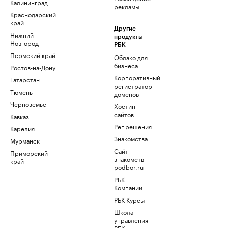
Калининград
рекламы
Краснодарский
край
Другие
Нижний
продукты
Новгород
РБК
Пермский край
Облако для
бизнеса
Ростов-на-Дону
Корпоративный
Татарстан
регистратор
Тюмень
доменов
Черноземье
Хостинг
сайтов
Кавказ
Рег.решения
Карелия
Знакомства
Мурманск
Сайт
Приморский
знакомств
край
podbor.ru
РБК
Компании
РБК Курсы
Школа
управления
РБК