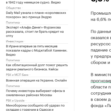
в 1942 году немецкое судно. Видео
Общество
Промышле
Daily Mail узнала о плане «королевских
похорон» экс-принца Эндрю
на 6,6% п
Политика
Эксперт «Альфа-Денег» Фурзикова
По данны
рассказала, стоит ли брать кредит на
отпу
оказался
Инвестиции
ресурсос
В Иране впервые за пять месяцев
падение о
показали кадры с Моджтабой Хаменеи.
Видео
у предпр
Политика
сбором и 
Как облигационный долг помог решить
задачи реального бизнеса. Кейсы
В минист
РБК и МСП Банк
прогнози
Военная операция на Украине. Онлайн
Политика
области п
Почему инвесторы выбирают офисы в
сотрудни
оживленных районах Москвы
в своем д
РБК и Upside
фонда «Л
Минобороны сообщило об ударах по
складам с горючим в Одессе и