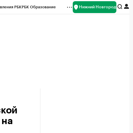
Нижний Новгород
вления РБК
РБК Образование
редитные рейтинги
Франшизы
нсы
Рынок наличной валюты
ской
 на