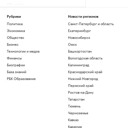
Общество
Дивидендные гэпы в 2026 году: две
трети акций уже восстановили
Рубрики
Новости регионов
котировки
Политика
Санкт-Петербург и область
Инвестиции
Экономика
Екатеринбург
Новый Audi Q9 против Mercedes-Benz
GLS и BMW X7. Сравнение, мнения и
Общество
Новосибирск
цены
Бизнес
Омск
Авто
Технологии и медиа
Башкортостан
Беспилотник задел кран и упал на
крышу строящегося дома в Уфе
Финансы
Вологодская область
Политика
Биографии
Калининград
NYT узнала, что наследник Estée
База знаний
Краснодарский край
Lauder «закрыл кошелек» для партии
РБК Образование
Нижний Новгород
Трампа
Пермский край
Политика
Ростов-на-Дону
Загрузить еще
Татарстан
Тюмень
Черноземье
Кавказ
Карелия