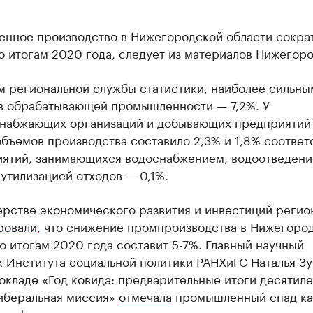
нное производство в Нижегородской области сокра
о итогам 2020 года, следует из материалов Нижегоро
м региональной службы статистики, наиболее сильны
 в обрабатывающей промышленности — 7,2%. У
набжающих организаций и добывающих предприятий
бъемов производства составило 2,3% и 1,8% соответ
иятий, занимающихся водоснабжением, водоотведени
утилизацией отходов — 0,1%.
ерстве экономического развития и инвестиций регио
ровали
, что снижение промпроизводства в Нижегоро
о итогам 2020 года составит 5-7%. Главный научный
к Института социальной политики РАНХиГС Наталья З
окладе «Год ковида: предварительные итоги десятиле
иберальная миссия»
отмечала
промышленный спад ка