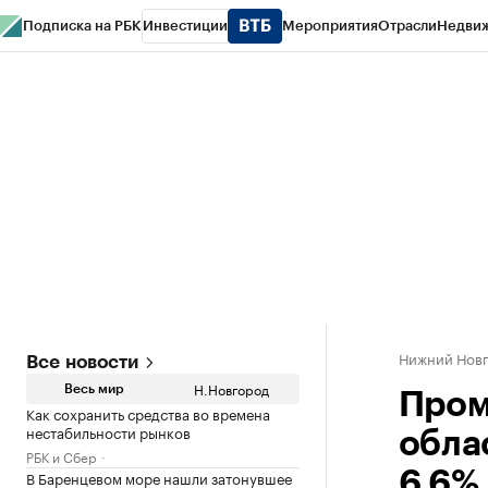
Подписка на РБК
Инвестиции
Мероприятия
Отрасли
Недви
РБК Курсы
РБК Life
Тренды
Визионеры
Национальные проекты
Горо
Газета
Спецпроекты СПб
Конференции СПб
Спецпроекты
Проверк
Нижний Нов
Все новости
Н.Новгород
Весь мир
Пром
Как сохранить средства во времена
нестабильности рынков
обла
РБК и Сбер
В Баренцевом море нашли затонувшее
6,6%