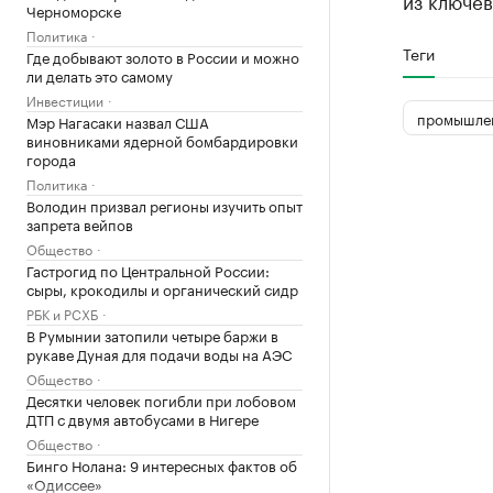
из ключев
Черноморске
Политика
Теги
Где добывают золото в России и можно
ли делать это самому
Инвестиции
промышлен
Мэр Нагасаки назвал США
виновниками ядерной бомбардировки
города
Политика
Володин призвал регионы изучить опыт
запрета вейпов
Общество
Гастрогид по Центральной России:
сыры, крокодилы и органический сидр
РБК и РСХБ
В Румынии затопили четыре баржи в
рукаве Дуная для подачи воды на АЭС
Общество
Десятки человек погибли при лобовом
ДТП с двумя автобусами в Нигере
Общество
Бинго Нолана: 9 интересных фактов об
«Одиссее»