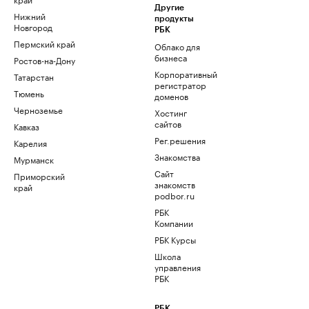
Другие
Нижний
продукты
Новгород
РБК
Пермский край
Облако для
бизнеса
Ростов-на-Дону
Корпоративный
Татарстан
регистратор
Тюмень
доменов
Черноземье
Хостинг
сайтов
Кавказ
Рег.решения
Карелия
Знакомства
Мурманск
Сайт
Приморский
знакомств
край
podbor.ru
РБК
Компании
РБК Курсы
Школа
управления
РБК
РБК