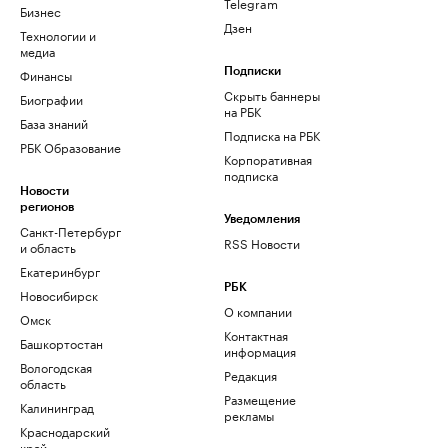
Telegram
Бизнес
Дзен
Технологии и
медиа
Финансы
Подписки
Скрыть баннеры
Биографии
на РБК
База знаний
Подписка на РБК
РБК Образование
Корпоративная
подписка
Новости
регионов
Уведомления
Санкт-Петербург
RSS Новости
и область
Екатеринбург
РБК
Новосибирск
О компании
Омск
Контактная
Башкортостан
информация
Вологодская
Редакция
область
Размещение
Калининград
рекламы
Краснодарский
край