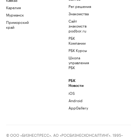
Рег.решения
Карелия
Знакомства
Мурманск
Сайт
Приморский
знакомств
край
podbor.ru
РБК
Компании
РБК Курсы
Школа
управления
РБК
РБК
Новости
iOS
Android
AppGallery
© ООО «БИЗНЕСПРЕСС», АО «РОСБИЗНЕСКОНСАЛТИНГ», 1995–