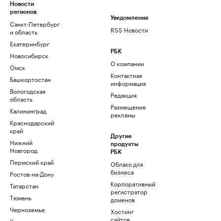
Новости
регионов
Уведомления
Санкт-Петербург
RSS Новости
и область
Екатеринбург
РБК
Новосибирск
О компании
Омск
Контактная
Башкортостан
информация
Вологодская
Редакция
область
Размещение
Калининград
рекламы
Краснодарский
край
Другие
Нижний
продукты
Новгород
РБК
Пермский край
Облако для
бизнеса
Ростов-на-Дону
Корпоративный
Татарстан
регистратор
Тюмень
доменов
Черноземье
Хостинг
сайтов
Кавказ