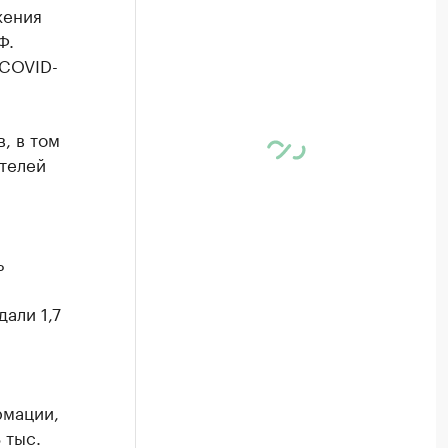
жения
Ф.
«COVID-
, в том
ителей
ь
али 1,7
рмации,
 тыс.