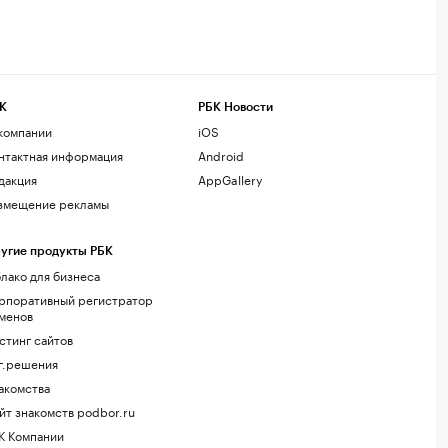
К
РБК Новости
компании
iOS
нтактная информация
Android
дакция
AppGallery
змещение рекламы
угие продукты РБК
лако для бизнеса
рпоративный регистратор
менов
стинг сайтов
г.решения
акомства
йт знакомств podbor.ru
К Компании