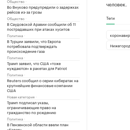
Общество
человек.
Во Внуково предупредили о задержках
рейсов из-за грозы
Теги
Общество
В Саудовской Аравии сообщили об 11
пострадавших при атаках хуситов
коронавир
Политика
В Турции заявили, что Европа
Нижегород
потребовала подтверждать
происхождение газа
Политика
Трамп заявил, что США «тоже
нуждаются» в ракетах для Patriot
Политика
Reuters сообщил о серии кибератак на
крупнейшие финансовые компании
США
Новая категория
Трамп подписал указы,
ограничивающие право на
гражданство по рождению
Политика
В Пензенской области ввели план
«Ковер»