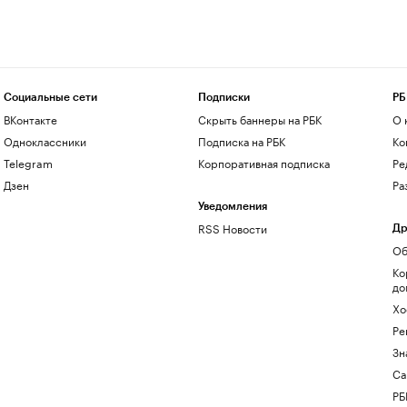
Социальные сети
Подписки
РБ
ВКонтакте
Скрыть баннеры на РБК
О 
Одноклассники
Подписка на РБК
Ко
Telegram
Корпоративная подписка
Ре
Дзен
Ра
Уведомления
RSS Новости
Др
Об
Ко
до
Хо
Ре
Зн
Са
РБ