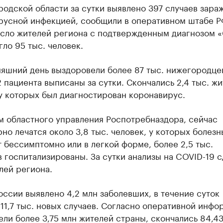
одской области за сутки выявлено 397 случаев зара
русной инфекцией, сообщили в оперативном штабе Р
сло жителей региона с подтвержденным диагнозом 
гло 95 тыс. человек.
яшний день выздоровели более 87 тыс. нижегородцев
 пациента выписаны за сутки. Скончались 2,4 тыс. ж
у которых был диагностирован коронавирус.
м областного управления Роспотребназдора, сейчас
но лечатся около 3,8 тыс. человек, у которых болезн
 бессимптомно или в легкой форме, более 2,5 тыс.
 госпитализированы. За сутки анализы на COVID-19 сд
лей региона.
оссии выявлено 4,2 млн заболевших, в течение суток
11,7 тыс. новых случаев. Согласно оперативной инфо
ли более 3,75 млн жителей страны, скончались 84,43