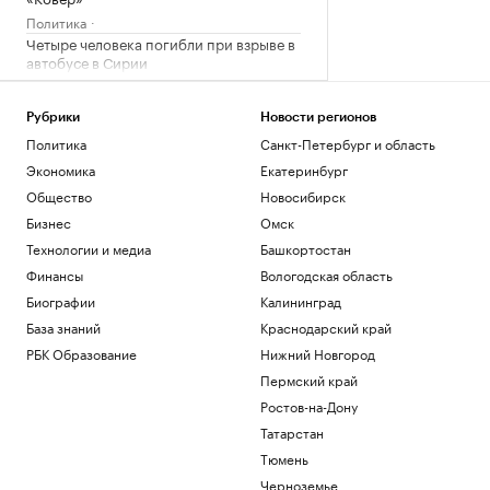
Политика
Четыре человека погибли при взрыве в
автобусе в Сирии
Общество
В Африке поддержали Инфантино
Рубрики
Новости регионов
после скандала с продажей прав ЧМ
Политика
Санкт-Петербург и область
Спорт
Экономика
Екатеринбург
Запасы газа в Европе на минимуме. Что
будет зимой
Общество
Новосибирск
Подписка на РБК
Бизнес
Омск
Экс-глава Mind Money признала вину
Технологии и медиа
Башкортостан
по «делу брокеров» о хищении ₽7 млрд
Финансы
Вологодская область
Финансы
Как изучали Луну: от изобретения
Биографии
Калининград
телескопа до высадки. Видео РБК
База знаний
Краснодарский край
Общество
РБК Образование
Нижний Новгород
Пермский край
Загрузить еще
Ростов-на-Дону
Татарстан
Тюмень
Черноземье