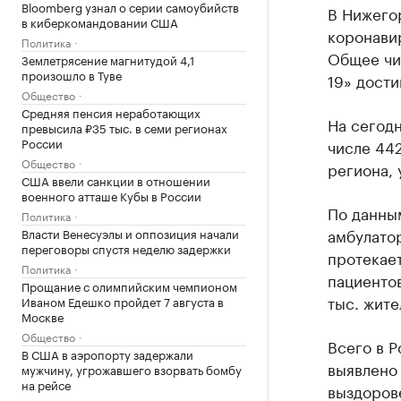
Bloomberg узнал о серии самоубийств
В Нижегор
в киберкомандовании США
коронави
Политика
Общее чи
Землетрясение магнитудой 4,1
произошло в Туве
19» дости
Общество
Средняя пенсия неработающих
На сегодн
превысила ₽35 тыс. в семи регионах
России
числе 442
Общество
региона, 
США ввели санкции в отношении
военного атташе Кубы в России
По данны
Политика
амбулатор
Власти Венесуэлы и оппозиция начали
переговоры спустя неделю задержки
протекает
Политика
пациентов
Прощание с олимпийским чемпионом
тыс. жите
Иваном Едешко пройдет 7 августа в
Москве
Общество
Всего в Р
В США в аэропорту задержали
выявлено 
мужчину, угрожавшего взорвать бомбу
на рейсе
выздорове