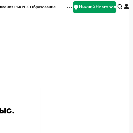
Нижний Новгород
вления РБК
РБК Образование
редитные рейтинги
Франшизы
нсы
Рынок наличной валюты
ыс.