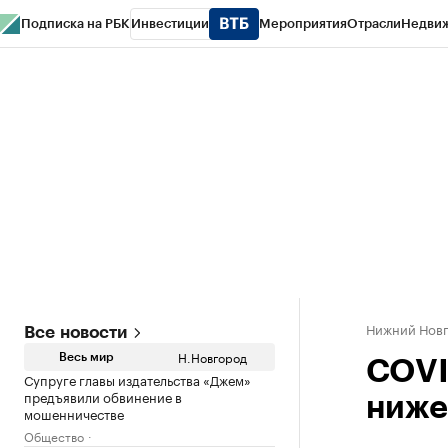
Подписка на РБК
Инвестиции
Мероприятия
Отрасли
Недви
РБК Курсы
РБК Life
Тренды
Визионеры
Национальные проекты
Горо
Газета
Спецпроекты СПб
Конференции СПб
Спецпроекты
Проверк
Нижний Нов
Все новости
Н.Новгород
Весь мир
COVI
Супруге главы издательства «Джем»
предъявили обвинение в
ниже
мошенничестве
Общество