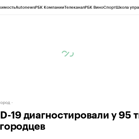
жимость
Autonews
РБК Компании
Телеканал
РБК Вино
Спорт
Школа упра
д
Стиль
Крипто
РБК Бизнес-среда
Дискуссионный клуб
Исследования
К
а контрагентов
Политика
Экономика
Бизнес
Технологии и медиа
Фина
город
D-19 диагностировали у 95 т
городцев