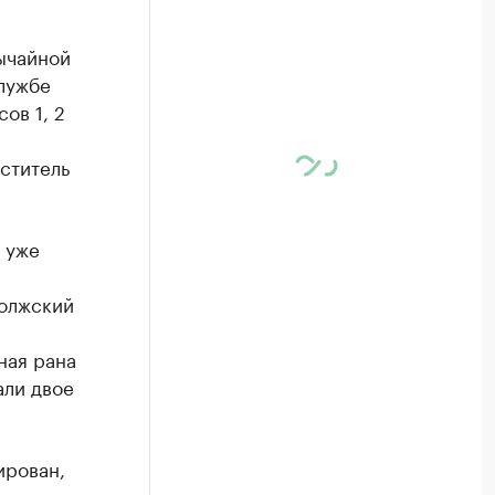
ычайной
службе
ов 1, 2
ститель
х уже
волжский
ная рана
али двое
ирован,