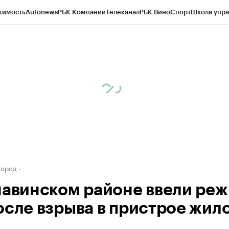
жимость
Autonews
РБК Компании
Телеканал
РБК Вино
Спорт
Школа упра
д
Стиль
Крипто
РБК Бизнес-среда
Дискуссионный клуб
Исследования
К
а контрагентов
Политика
Экономика
Бизнес
Технологии и медиа
Фина
город
навинском районе ввели ре
осле взрыва в пристрое жил