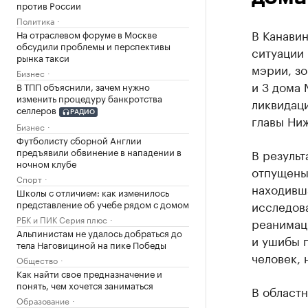
против России
Политика
В Канави
На отраслевом форуме в Москве
обсудили проблемы и перспективы
ситуации
рынка такси
мэрии, зо
Бизнес
и 3 дома
В ТПП объяснили, зачем нужно
изменить процедуру банкротства
ликвидац
селлеров
РАДИО
главы Ни
Бизнес
Футболисту сборной Англии
предъявили обвинение в нападении в
В результ
ночном клубе
отпущены
Спорт
находивш
Школы с отличием: как изменилось
представление об учебе рядом с домом
исследов
РБК и ПИК Серия плюс
реанимаци
Альпинистам не удалось добраться до
и ушибы г
тела Наговициной на пике Победы
человек, 
Общество
Как найти свое предназначение и
понять, чем хочется заниматься
В областн
Образование