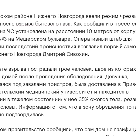
нском районе Нижнего Новгорода ввели режим чрезв
 после
взрыва бытового газа
. Как сообщили в пресс-
на ЧС установлена на расстоянии 10 метров от корпус
 №3 на Мещерском бульваре. Оперативный штаб для
ии последствий происшествия возглавил первый заме
жнего Новгорода Дмитрий Сивохин.
ате взрыва пострадали трое человек, двое из которы
 домой после проведения обследования. Девушка,
аяся под завалами пристроя, была доставлена в При
ательский медицинский университет и находится в
и в тяжелом состоянии: у нее 35% ожогов тела, реза
оловы. Информация о том, что в зону обрушения поп
не подтвердилась.
ом правительстве сообщили, что сам дом не газифиц