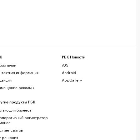
К
РБК Новости
компании
iOS
нтактная информация
Android
дакция
AppGallery
змещение рекламы
угие продукты РБК
лако для бизнеса
рпоративный регистратор
менов
стинг сайтов
г.решения