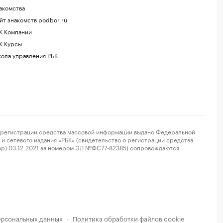
акомства
йт знакомств podbor.ru
К Компании
К Курсы
ола управления РБК
регистрации средства массовой информации выдано Федеральной
и сетевого издания «РБК» (свидетельство о регистрации средства
ор) 03.12.2021 за номером ЭЛ №ФС77-82385) сопровождаются
ерсональных данных
Политика обработки файлов cookie
·