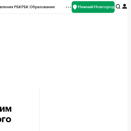
Нижний Новгород
вления РБК
РБК Образование
редитные рейтинги
Франшизы
нсы
Рынок наличной валюты
жим
ого