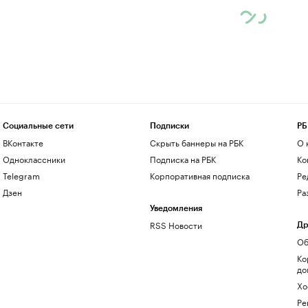
Социальные сети
Подписки
РБ
ВКонтакте
Скрыть баннеры на РБК
О 
Одноклассники
Подписка на РБК
Ко
Telegram
Корпоративная подписка
Ре
Дзен
Ра
Уведомления
RSS Новости
Др
Об
Ко
до
Хо
Ре