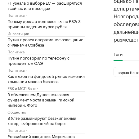
однако г
FT узнала о выборе ЕС — расширяться
департам
«сейчас или никогда»
Новгород
Политика
Почему доллар поднялся выше ₽82: 3
обследов
причины падения курса рубля
дальнейш
Инвестиции
размещени
Путин провел оперативное совещание
с членами Совбеза
Политика
Теги
Путин поговорил по телефону с
президентом ОАЭ
Политика
взрыв быто
Как выход на фондовый рынок изменил
компании малого бизнеса
РБК и МСП Банк
В обмелевшем Дунае показался
фундамент моста времен Римской
империи. Фото
Общество
В Ялте разминируют безэкипажный
катер, выброшенный на берег
Политика
Российский защитник Мироманов