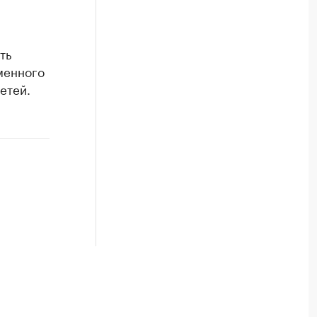
ть
менного
етей.