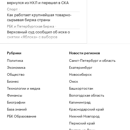
вернулся из НХЛ и перешел в СКА
Спорт
Как работает крупнейшая товарно-
сырьевая биржа страны
РБК и Петербургская Биржа
Верховный суд сообщил об иске о
снятии «Яблока» с выборов
Политика
ВТБ продал бывший офис банка
«Открытие» в центре Москвы
Рубрики
Новости регионов
Бизнес
Политика
Санкт-Петербург и область
Security Vision оценила риски
Экономика
Екатеринбург
цифровой гигиены россиян
Общество
Новосибирск
Компании
Бизнес
Омск
Загрузить еще
Технологии и медиа
Башкортостан
Финансы
Вологодская область
Биографии
Калининград
База знаний
Краснодарский край
РБК Образование
Нижний Новгород
Пермский край
Ростов-на-Дону