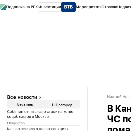
Подписка на РБК
Инвестиции
Мероприятия
Отрасли
Недви
РБК Курсы
РБК Life
Тренды
Визионеры
Национальные проекты
Горо
Газета
Спецпроекты СПб
Конференции СПб
Спецпроекты
Проверк
Нижний Нов
Все новости
Н.Новгород
Весь мир
В Ка
Собянин отчитался о строительстве
соцобъектов в Москве
ЧС п
Общество
Каллас заявила о новых санкциях
дома