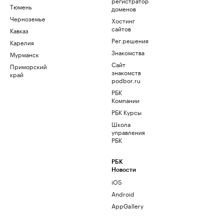
регистратор
Тюмень
доменов
Черноземье
Хостинг
сайтов
Кавказ
Рег.решения
Карелия
Знакомства
Мурманск
Сайт
Приморский
знакомств
край
podbor.ru
РБК
Компании
РБК Курсы
Школа
управления
РБК
РБК
Новости
iOS
Android
AppGallery