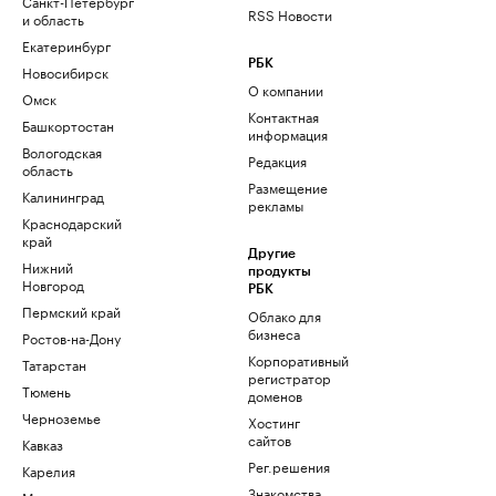
Санкт-Петербург
RSS Новости
и область
Екатеринбург
РБК
Новосибирск
О компании
Омск
Контактная
Башкортостан
информация
Вологодская
Редакция
область
Размещение
Калининград
рекламы
Краснодарский
край
Другие
Нижний
продукты
Новгород
РБК
Пермский край
Облако для
бизнеса
Ростов-на-Дону
Корпоративный
Татарстан
регистратор
Тюмень
доменов
Черноземье
Хостинг
сайтов
Кавказ
Рег.решения
Карелия
Знакомства