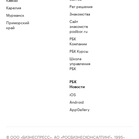
Рег.решения
Карелия
Знакомства
Мурманск
Сайт
Приморский
знакомств
край
podbor.ru
РБК
Компании
РБК Курсы
Школа
управления
РБК
РБК
Новости
iOS
Android
AppGallery
© ООО «БИЗНЕСПРЕСС», АО «РОСБИЗНЕСКОНСАЛТИНГ», 1995–