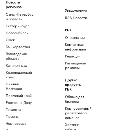
Новости
регионов
Уведомления
Санкт-Петербург
RSS Новости
и область
Екатеринбург
РБК
Новосибирск
О компании
Омск
Контактная
Башкортостан
информация
Вологодская
Редакция
область
Размещение
Калининград
рекламы
Краснодарский
край
Другие
Нижний
продукты
Новгород
РБК
Пермский край
Облако для
бизнеса
Ростов-на-Дону
Корпоративный
Татарстан
регистратор
Тюмень
доменов
Черноземье
Хостинг
сайтов
Кавказ