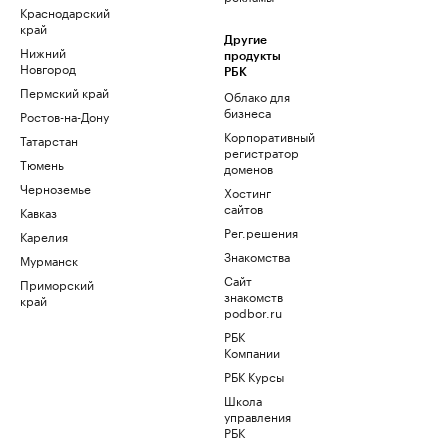
Краснодарский
край
Другие
Нижний
продукты
Новгород
РБК
Пермский край
Облако для
бизнеса
Ростов-на-Дону
Корпоративный
Татарстан
регистратор
Тюмень
доменов
Черноземье
Хостинг
сайтов
Кавказ
Рег.решения
Карелия
Знакомства
Мурманск
Сайт
Приморский
знакомств
край
podbor.ru
РБК
Компании
РБК Курсы
Школа
управления
РБК